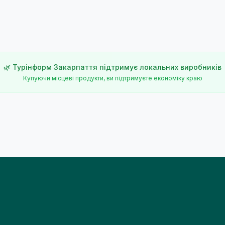
🌿 Турінформ Закарпаття підтримує локальних виробників
Купуючи місцеві продукти, ви підтримуєте економіку краю