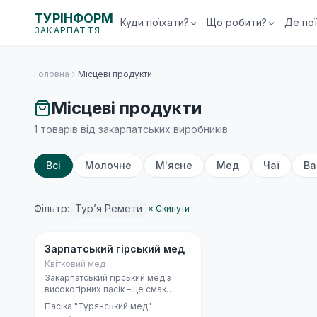
ТУРІНФОРМ
Куди поїхати?
Що робити?
Де по
ЗАКАРПАТТЯ
Головна
Місцеві продукти
Місцеві продукти
1 товарів від закарпатських виробників
Всі
Молочне
М'ясне
Мед
Чаї
Ва
Фільтр:
Тур’я Ремети
× Скинути
Мед та бджільництво
Зарпатський гірський мед
Квітковий мед
Закарпатський гірський мед з
високогірних пасік – це смак
Карпат у натуральному вигляді.
Пасіка "Турянський мед"
Його збирає карпатська бджола