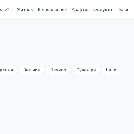
їсти?
Житло
Відновлення
Крафтові продукти
Блог
рення
Випічка
Печиво
Сувеніри
Інше