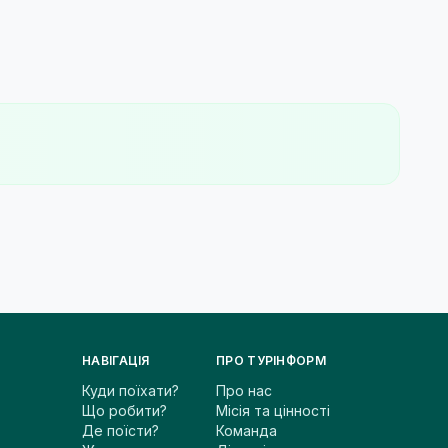
НАВІГАЦІЯ
ПРО ТУРІНФОРМ
Куди поїхати?
Про нас
Що робити?
Місія та цінності
Де поїсти?
Команда