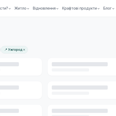
їсти?
Житло
Відновлення
Крафтові продукти
Блог
📍 Ужгород