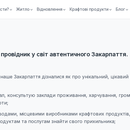
їсти?
Житло
Відновлення
Крафтові продукти
Блог
провідник у світ автентичного Закарпаття.
аше Закарпаття дізналися як про унікальний, цікавий
л, консультую заклади проживання, харчування, гром
оти;
оводами, місцевими виробниками крафтових продуктів
одуктам та послугам знайти свого прихильника;