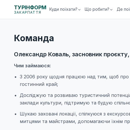
ТУРІНФОРМ
Куди поїхати?
Що робити?
Де по
ЗАКАРПАТТЯ
Команда
Олександр Коваль, засновник проєкту, 
Чим займаюся:
З 2006 року щодня працюю над тим, щоб про н
гостинний край;
Досліджую та розвиваю туристичний потенціа
заклади культури, підтримую та будую спільн
Шукаю заховані локації, спілкуюся з екскурс
митцями та майстрами, допомагаючи їхнім пр