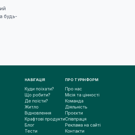
кий
а будь-
НАВІГАЦІЯ
ПРО ТУРІНФОРМ
Куди поїхати?
Про нас
Що робити?
Місія та цінності
Де поїсти?
Команда
Житло
Діяльність
Відновлення
Проєкти
Крафтові продукти
Співпраця
Блог
Реклама на сайті
Тести
Контакти