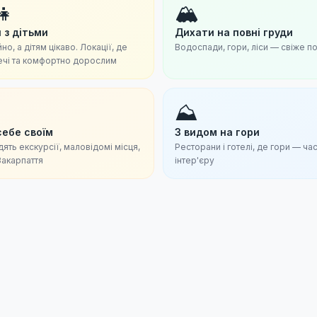
👧
🏔
 з дітьми
Дихати на повні груди
но, а дітям цікаво. Локації, де
Водоспади, гори, ліси — свіже по
ечі та комфортно дорослим
⛰
себе своїм
З видом на гори
дять екскурсії, маловідомі місця,
Ресторани і готелі, де гори — ча
акарпаття
інтер'єру