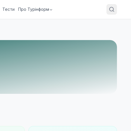
Тести
Про Турінформ