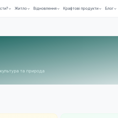
їсти?
Житло
Відновлення
Крафтові продукти
Блог
 культура та природа