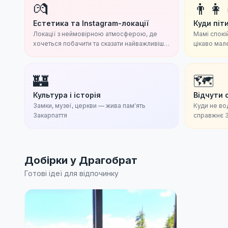
💏
👨‍👩‍
Естетика та Instagram-локації
Куди піти
Локації з неймовірною атмосферою, де
Мамі спокій
хочеться побачити та сказати найважливіші
цікаво мал
слова.
🏰
🗺
Культура і історія
Відчути 
Замки, музеї, церкви — жива пам'ять
Куди не во
Закарпаття
справжнє З
Добірки у
Драгобрат
Готові ідеї для відпочинку