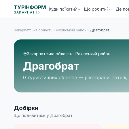
ТУРІНФОРМ
Куди поїхати?
Що робити?
Де по
ЗАКАРПАТТЯ
Закарпатська область
Рахівський район
Драгобрат
Закарпатська область
·
Рахівський район
Драгобрат
0 туристичних об'єктів
— ресторани, готелі,
Добірки
Що подивитись у
Драгобрат