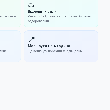
♨️
Відновити сили
вітря і тиша
Релакс і SPA, санаторії, термальні басейни,
оздоровлення
📍
Маршрути на 4 години
стина
Що встигнути побачити за один день