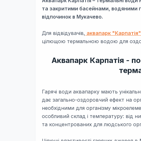
Аквапарк Карпатія – термальні води 
та закритими басейнами, водяними гі
відпочинок в Мукачево.
Для відвідувачів,
аквапарк "Карпатія"
цілющою термальною водою для оздор
Аквапарк Карпатія - п
терма
Гарячі води аквапарку мають унікаль
дає загально-оздоровчий ефект на о
необхідними для організму мікроелем
особливий склад і температуру: від н
та концентрованих для людського орг
Цілющі властивості гарячих джерел в 