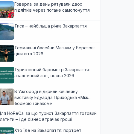
Говерла: за день рятували двох
підлітків через погане самопочуття
Тиса – найбільша річка Закарпаття
Термальні басейни Магнум у Берегові:
ціни літа 2026
Туристичний барометр Закарпаття:
аналітичний звіт, весна 2026
В Ужгороді відкрили ювілейну
виставку Едуарда Приходька «Між
формою і знаком»
ля HoReCa: за що турист Закарпаття готовий
латити – і де бізнес втрачає гроші
Хто їде на Закарпаття: портрет