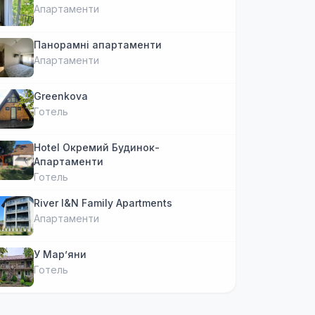
Апартаменти
Панорамні апартаменти
Апартаменти
Greenkova
Готель
Hotel Окремий Будинок-
Апартаменти
Готель
River I&N Family Apartments
Апартаменти
У Марʼяни
Готель