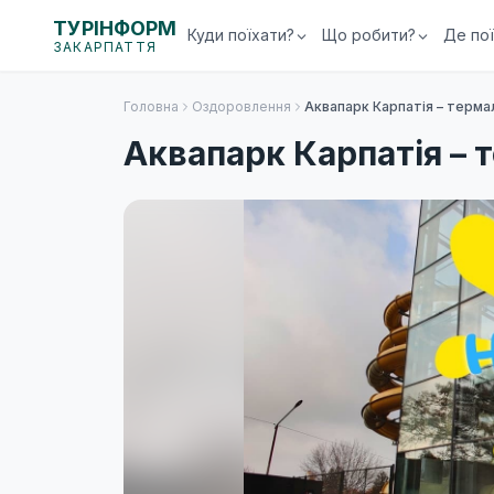
ТУРІНФОРМ
Куди поїхати?
Що робити?
Де по
ЗАКАРПАТТЯ
Головна
Оздоровлення
Аквапарк Карпатія – терма
Аквапарк Карпатія – 