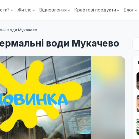
їсти?
Житло
Відновлення
Крафтові продукти
Блог
льні води Мукачево
термальні води Мукачево