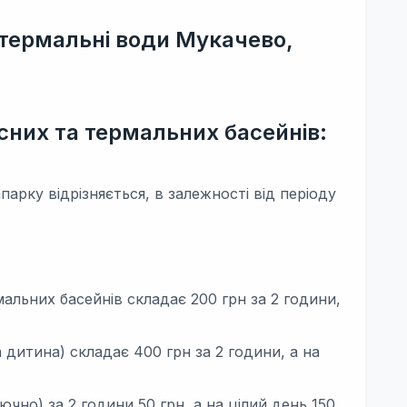
 термальні води Мукачево,
існих та термальних басейнів:
парку відрізняється, в залежності від періоду
альних басейнів складає 200 грн за 2 години,
 дитина) складає 400 грн за 2 години, а на
ючно) за 2 години 50 грн, а на цілий день 150