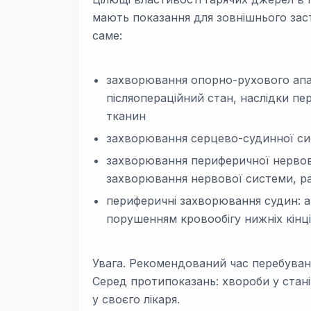
мають показання для зовнішнього зас
саме:
захворювання опорно-рухового апар
післяопераційний стан, наслідки пе
тканин
захворювання серцево-судинної с
захворювання периферичної нервово
захворювання нервової системи, ра
периферичні захворювання судин: а
порушенням кровообігу нижніх кінці
Увага. Рекомендований час перебуванн
Серед протипоказань: хвороби у стані
у своєго лікаря.