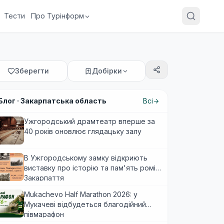
Тести
Про Турінформ
Зберегти
Добірки
Блог ·
Закарпатська область
Всі
Ужгородський драмтеатр вперше за
40 років оновлює глядацьку залу
В Ужгородському замку відкриють
виставку про історію та пам'ять ромів
Закарпаття
Mukachevo Half Marathon 2026: у
Мукачеві відбудеться благодійний
півмарафон