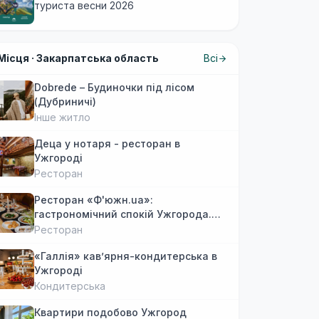
туриста весни 2026
Місця ·
Закарпатська область
Всі
Dobrede – Будиночки під лісом
(Дубриничі)
Інше житло
Деца у нотаря - ресторан в
Ужгороді
Ресторан
Ресторан «Ф'южн.ua»:
гастрономічний спокій Ужгорода.
Авторська локальна кухня, затишок
Ресторан
«Галлія» кав’ярня-кондитерська в
Ужгороді
Кондитерська
Квартири подобово Ужгород