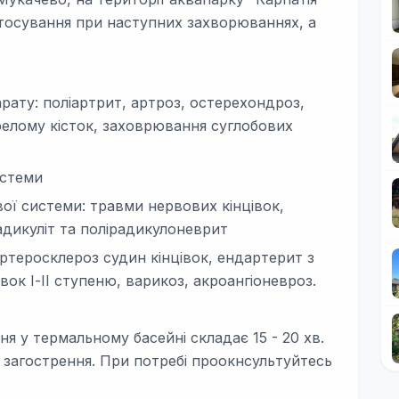
тосування при наступних захворюваннях, а
ату: поліартрит, артроз, остерехондроз,
релому кісток, заховрювання суглобових
истеми
ї системи: травми нервових кінцівок,
дикуліт та полірадикулоневрит
ртеросклероз судин кінцівок, ендартерит з
вок І-ІІ ступеню, варикоз, акроангіоневроз.
я у термальному басейні складає 15 - 20 хв.
 загострення. При потребі проокнсультуйтесь