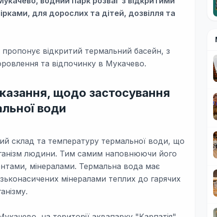
Мукачево, водний парк розваг з відкритими
рками, для дорослих та дітей, дозвілля та
пропонує відкритий термальний басейн, з
овлення та відпочинку в Мукачево.
оказання, щодо застосування
льної води
ний склад та температуру термальної води, що
рганізм людини. Тим самим наповнюючи його
ентами, мінералами. Термальна вода має
изьконасичених мінералами теплих до гарячих
анізму.
Мукачево, на території аквапарку "Карпатія"