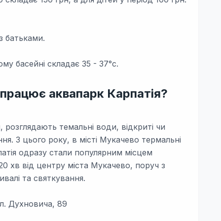
з батьками.
му басейні складає 35 - 37°с.
 працює аквапарк Карпатія?
я, розглядають темальні води, відкриті чи
ння. З цього року, в місті Мукачево термальні
патія одразу стали популярним місцем
20 хв від центру міста Мукачево, поруч з
ивалі та святкування.
л. Духновича, 89