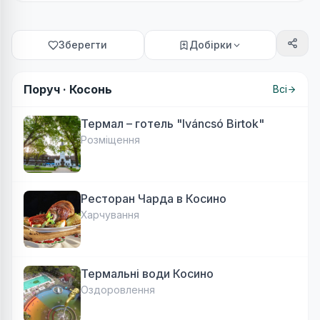
Зберегти
Добірки
Поруч ·
Косонь
Всі
Термал – готель "Iváncsó Birtok"
Розміщення
Ресторан Чарда в Косино
Харчування
Термальні води Косино
Оздоровлення