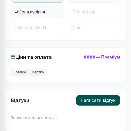
🚬
⚡
Зона куріння
Генератор
♿
🛗
Пандус / МГН
Ліфт
Ціни та оплата
₴₴₴₴
—
Преміум
Готівка
Картка
Відгуки
Написати відгук
Завантаження відгуків...