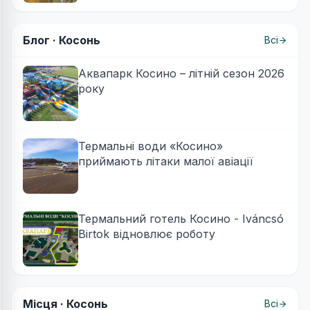
Блог ·
Косонь
Всі
Аквапарк Косино – літній сезон 2026
року
Термальні води «Косино»
приймають літаки малої авіації
Термальний готель Косино - Iváncsó
Birtok відновлює роботу
Місця ·
Косонь
Всі