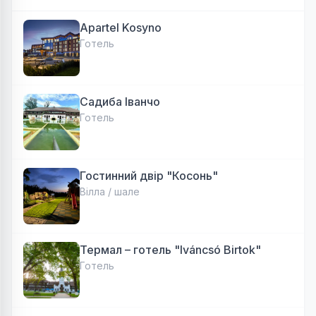
Apartel Kosyno
Готель
Садиба Іванчо
Готель
Гостинний двір "Косонь"
Вілла / шале
Термал – готель "Iváncsó Birtok"
Готель