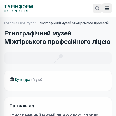
ТУРІНФОРМ
ЗАКАРПАТТЯ
Головна
Культура
Етнографічний музей Міжгірського професійного ліцею
Етнографічний музей
Міжгірського професійного ліцею
📍
🏛
Культура
Музей
Про заклад
Етнографічний музей ліцею свою історію