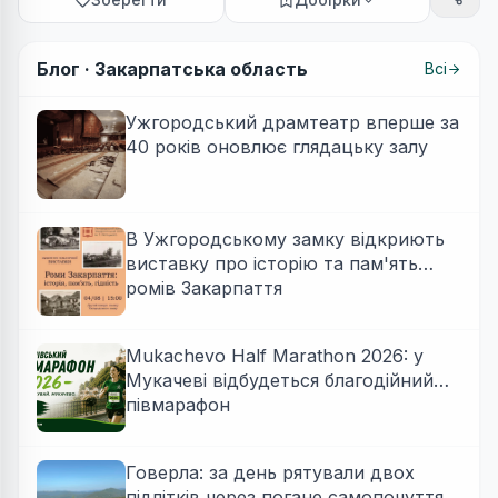
Блог ·
Закарпатська область
Всі
Ужгородський драмтеатр вперше за
40 років оновлює глядацьку залу
В Ужгородському замку відкриють
виставку про історію та пам'ять
ромів Закарпаття
Mukachevo Half Marathon 2026: у
Мукачеві відбудеться благодійний
півмарафон
Говерла: за день рятували двох
підлітків через погане самопочуття