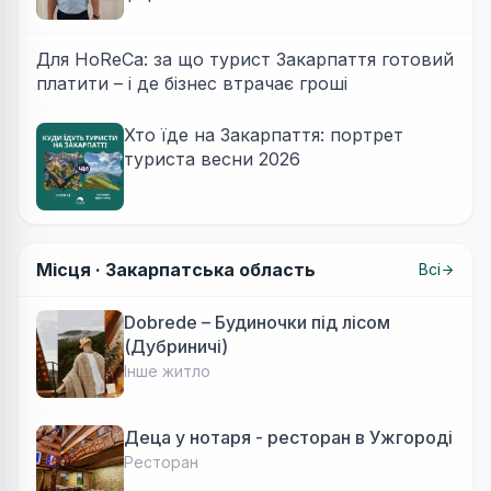
Для HoReCa: за що турист Закарпаття готовий
платити – і де бізнес втрачає гроші
Хто їде на Закарпаття: портрет
туриста весни 2026
Місця ·
Закарпатська область
Всі
Dobrede – Будиночки під лісом
(Дубриничі)
Інше житло
Деца у нотаря - ресторан в Ужгороді
Ресторан