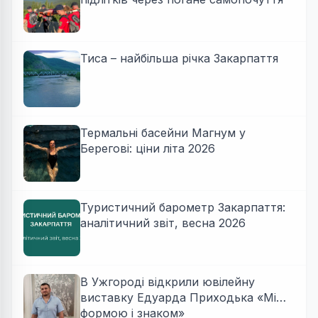
Тиса – найбільша річка Закарпаття
Термальні басейни Магнум у
Берегові: ціни літа 2026
Туристичний барометр Закарпаття:
аналітичний звіт, весна 2026
В Ужгороді відкрили ювілейну
виставку Едуарда Приходька «Між
формою і знаком»