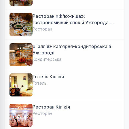
Ресторан «Ф'южн.ua»:
гастрономічний спокій Ужгорода.
Авторська локальна кухня, затишок
Ресторан
«Галлія» кав’ярня-кондитерська в
Ужгороді
Кондитерська
Готель Кілікія
Готель
Ресторан Кілікія
Ресторан