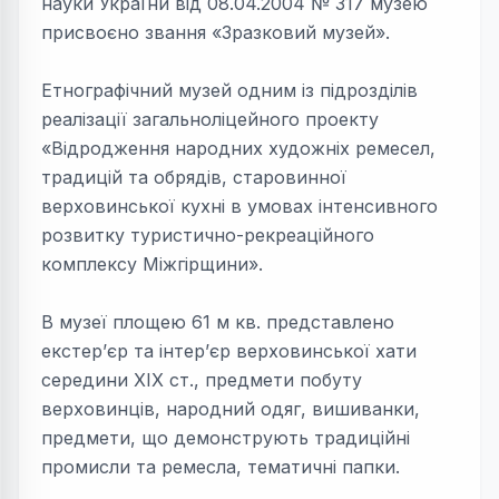
науки України від 08.04.2004 № 317 музею
присвоєно звання «Зразковий музей».
Етнографічний музей одним із підрозділів
реалізації загальноліцейного проекту
«Відродження народних художніх ремесел,
традицій та обрядів, старовинної
верховинської кухні в умовах інтенсивного
розвитку туристично-рекреаційного
комплексу Міжгірщини».
В музеї площею 61 м кв. представлено
екстер’єр та інтер’єр верховинської хати
середини ХІХ ст., предмети побуту
верховинців, народний одяг, вишиванки,
предмети, що демонструють традиційні
промисли та ремесла, тематичні папки.