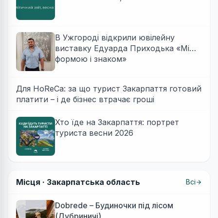
В Ужгороді відкрили ювілейну
виставку Едуарда Приходька «Між
формою і знаком»
Для HoReCa: за що турист Закарпаття готовий
платити – і де бізнес втрачає гроші
Хто їде на Закарпаття: портрет
туриста весни 2026
Місця ·
Закарпатська область
Всі
Dobrede – Будиночки під лісом
(Дубриничі)