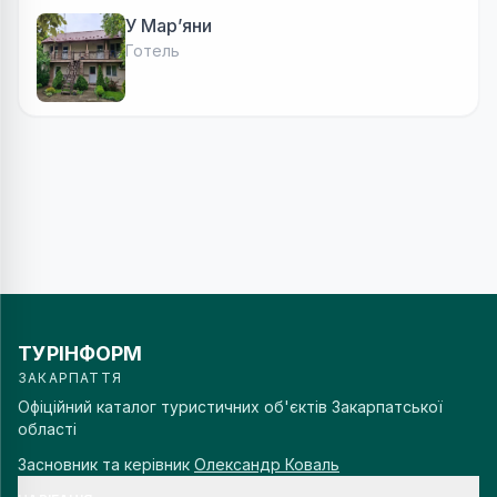
У Марʼяни
Готель
ТУРІНФОРМ
ЗАКАРПАТТЯ
Офіційний каталог туристичних об'єктів Закарпатської
області
Засновник та керівник
Олександр Коваль