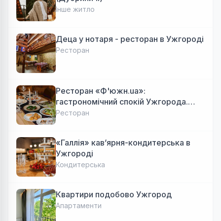
Інше житло
Деца у нотаря - ресторан в Ужгороді
Ресторан
Ресторан «Ф'южн.ua»:
гастрономічний спокій Ужгорода.
Авторська локальна кухня, затишок
Ресторан
«Галлія» кав’ярня-кондитерська в
Ужгороді
Кондитерська
Квартири подобово Ужгород
Апартаменти