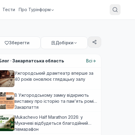
Тести
Про Турінформ
Зберегти
Добірки
Блог ·
Закарпатська область
Всі
Ужгородський драмтеатр вперше за
40 років оновлює глядацьку залу
В Ужгородському замку відкриють
виставку про історію та пам'ять ромів
Закарпаття
Mukachevo Half Marathon 2026: у
Мукачеві відбудеться благодійний
півмарафон