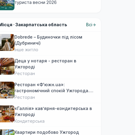
туриста весни 2026
Місця ·
Закарпатська область
Всі
Dobrede – Будиночки під лісом
(Дубриничі)
Інше житло
Деца у нотаря - ресторан в
Ужгороді
Ресторан
Ресторан «Ф'южн.ua»:
гастрономічний спокій Ужгорода.
Авторська локальна кухня, затишок
Ресторан
«Галлія» кав’ярня-кондитерська в
Ужгороді
Кондитерська
Квартири подобово Ужгород