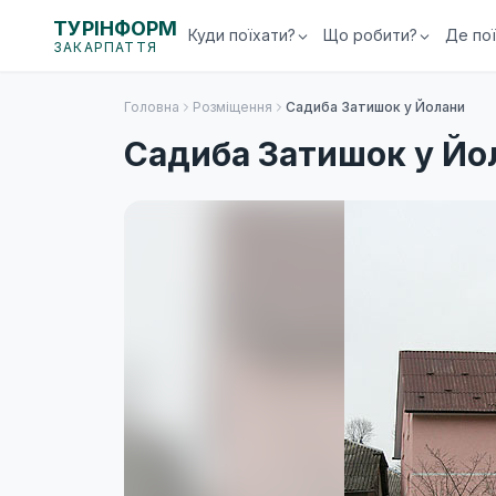
ТУРІНФОРМ
Куди поїхати?
Що робити?
Де по
ЗАКАРПАТТЯ
Головна
Розміщення
Садиба Затишок у Йолани
Садиба Затишок у Йо