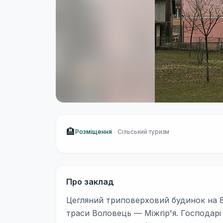
🏨
Розміщення
Сільський туризм
Про заклад
Цегляний триповерховий будинок на 8 
траси Воловець — Міжгір'я. Господарі 