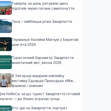
Говерла: за день рятували двох
підлітків через погане самопочуття
Тиса – найбільша річка Закарпаття
Термальні басейни Магнум у Берегові:
ціни літа 2026
Туристичний барометр Закарпаття:
аналітичний звіт, весна 2026
В Ужгороді відкрили ювілейну
виставку Едуарда Приходька «Між
формою і знаком»
ля HoReCa: за що турист Закарпаття готовий
латити – і де бізнес втрачає гроші
Хто їде на Закарпаття: портрет