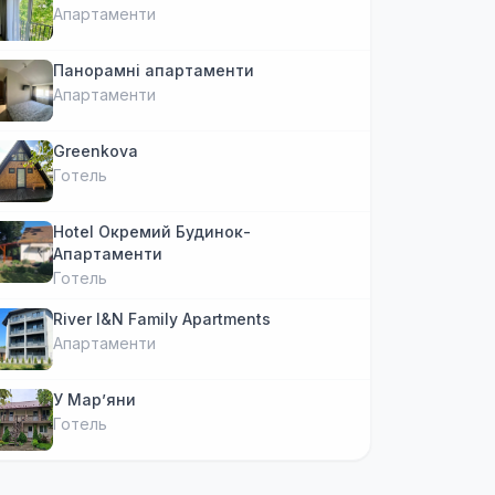
Апартаменти
Панорамні апартаменти
Апартаменти
Greenkova
Готель
Hotel Окремий Будинок-
Апартаменти
Готель
River I&N Family Apartments
Апартаменти
У Марʼяни
Готель