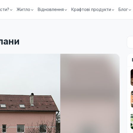
їсти?
Житло
Відновлення
Крафтові продукти
Блог
лани