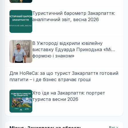
Туристичний барометр Закарпаття:
аналітичний звіт, весна 2026
В Ужгороді відкрили ювілейну
виставку Едуарда Приходька «Між
формою і знаком»
Для HoReCa: за що турист Закарпаття готовий
платити – і де бізнес втрачає гроші
Хто їде на Закарпаття: портрет
туриста весни 2026
Всі