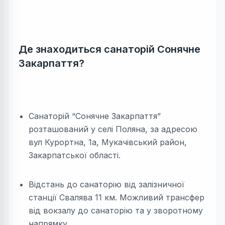
Де знаходиться санаторій Сонячне
Закарпаття?
Санаторій “Сонячне Закарпаття”
розташований у селі Поляна, за адресою
вул Курортна, 1а, Мукачівський район,
Закарпатської області.
Вiдстань до санаторiю від залiзничної
станцiї Свалява 11 км. Можливий трансфер
від вокзалу до санаторію та у зворотному
напрямку.