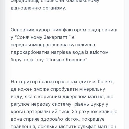
середовищі, сприяючи комплексному
відновленню організму.
Основним курортним фактором оздоровниці
у “Сонячному Закарпатті” є
середньомінералізована вуглекисла
гідрокарбонатна натрієва вода із вмістом
бору та фтору “Поляна Квасова”.
На території санаторію знаходиться бювет,
де кожен зможе спробувати мінеральну
воду, яка є корисним джерелом магнію, що
регулює нервову систему, рівень цукру у
крові і артеріальний тиск. За рахунок кальцію
вона сприяє здоров’ю кісток, покращує
травлення, оскільки містить сульфат магнію і