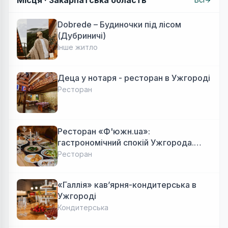
Місця ·
Закарпатська область
Dobrede – Будиночки під лісом
(Дубриничі)
Інше житло
Деца у нотаря - ресторан в Ужгороді
Ресторан
Ресторан «Ф'южн.ua»:
гастрономічний спокій Ужгорода.
Авторська локальна кухня, затишок
Ресторан
«Галлія» кав’ярня-кондитерська в
Ужгороді
Кондитерська