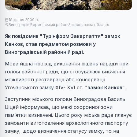
18 квітня 2009 р.
Виноградів
·
Берегівський район
·
Закарпатська область
Як повідомив "Турінформ Закарпаття" замок
Канков, став предметом розмови у
Виноградівській районній раді.
Мова йшла про хід виконання рішень наради при
голові районної ради, що стосувалася вивчення
можливості реставрації або консервації
Угочанського замку XIV- XVI ст. "
замок Канков
".
Заступник міського голови Виноградова Василь
Ціцей інформував, що межі охоронної зони
пам’ятки визначені. Цього року міська рада планує
замовити виготовлення археологічного паспорту
замку, щодо визначення статусу замку, то на