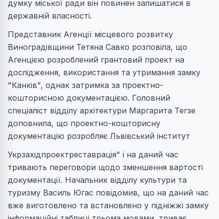
думку міської ради він повинен залишатися в
державній власності.
Представник Агенції місцевого розвитку
Виноградівщини Тетяна Савко розповіла, що
Агенцією розроблений грантовий проект на
дослідження, використання та утримання замку
"Канків", однак затримка за проектно-
кошторисною документацією. Головний
спеціаліст відділу архітектури Маргарита Тегзе
доповнила, що проектно-кошторисну
документацію розробляє Львівський інститут
Укрзахідпроектреставрація" і на даний час
тривають переговори щодо зменшення вартості
документації. Начальник відділу культури та
туризму Василь Югас повідомив, що на даний час
вже виготовлено та встановлено у підніжжі замку
інформаційні таблиці трьома мовами, триває