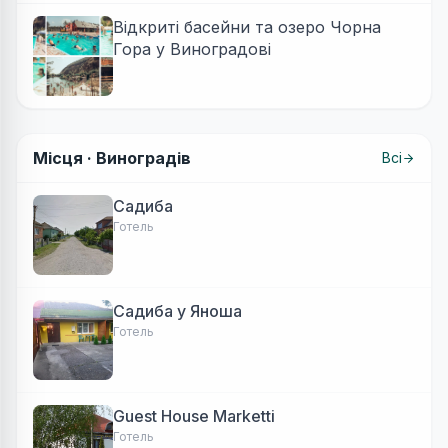
Відкриті басейни та озеро Чорна
Гора у Виноградові
Місця ·
Виноградів
Всі
Садиба
Готель
Садиба у Яноша
Готель
Guest House Marketti
Готель