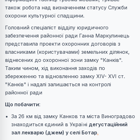
також робота над визначенням статусу Служби
охорони культурної спадщини.
Головний спеціаліст відділу юридичного
забезпечення районної ради Ганна Маркулинець
представила проекти охоронних договорів з
власниками (користувачами) земельних ділянок,
віднесених до охоронної зони замку "Канків".
Таким чином, хід виконання заходів по
збереженню та відновленню замку XIV- XVI ст.
"Канків" і надалі залишається на контролі
районної ради
Що побачити
:
За 26 км від замку Канков та міста Виноградово
знаходиться єдиний в Україні
дегустаційний
зал лекварю (джем) у селі Ботар
.