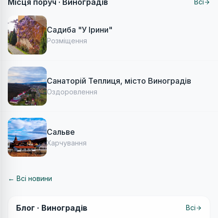
Місця поруч ·
Виноградів
Всі
Садиба "У Ірини"
Розміщення
Санаторій Теплиця, місто Виноградів
Оздоровлення
Сальве
Харчування
← Всі новини
Блог ·
Виноградів
Всі