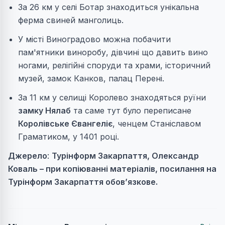
За 26 км у селі Ботар знаходиться унікальна
ферма свиней манголиць.
У місті Виноградово можна побачити
пам'ятники виноробу, дівчині що давить вино
ногами, релігійні споруди та храми, історичний
музей, замок Канков, палац Перені.
За 11 км у селищі Королево знаходяться руїни
замку Нялаб
та саме тут було переписане
Королівське Євангеліє
, ченцем Станіславом
Граматиком, у 1401 році.
Джерело
:
Турінформ Закарпаття, Олександр
Коваль – при копіюванні матеріалів, посилання на
Турінформ Закарпаття обов’язкове.