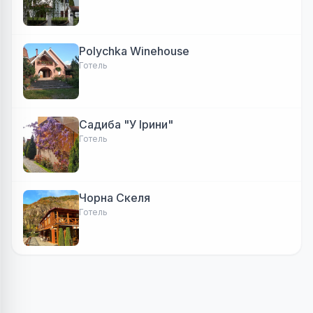
Polychka Winehouse
Готель
Садиба "У Ірини"
Готель
Чорна Скеля
Готель