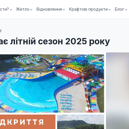
їсти?
Житло
Відновлення
Крафтові продукти
Блог
у
є літній сезон 2025 року