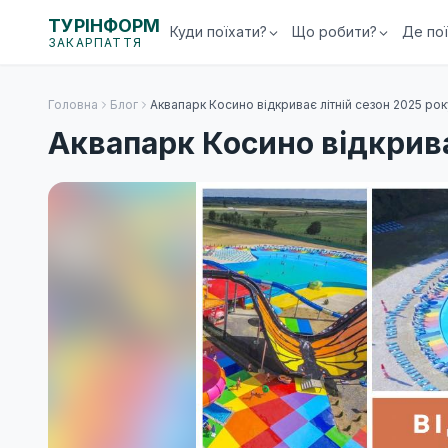
ТУРІНФОРМ
Куди поїхати?
Що робити?
Де по
ЗАКАРПАТТЯ
Головна
Блог
Аквапарк Косино відкриває літній сезон 2025 рок
Аквапарк Косино відкрива