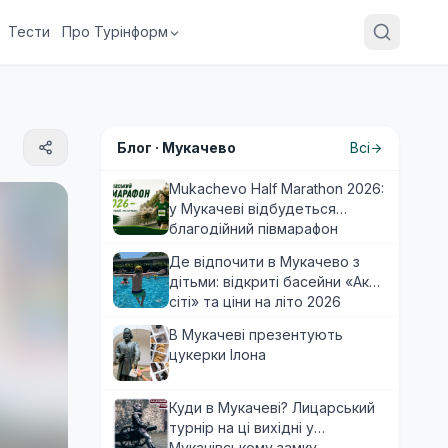
Тести
Про Турінформ
Блог ·
Мукачево
Всі
Mukachevo Half Marathon 2026:
у Мукачеві відбудеться
благодійний півмарафон
Де відпочити в Мукачево з
дітьми: відкриті басейни «Аква
сіті» та ціни на літо 2026
В Мукачеві презентують
цукерки Ілона
Куди в Мукачеві? Лицарський
турнір на ці вихідні у
Мукачівському замку.