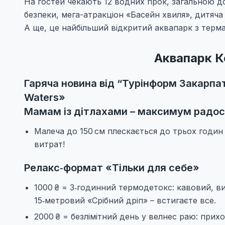
На гостей чекають 12 водних гірок, загальною 
безпеки, мега-атракціон «Басейн хвиля», дитяча
А ще, це найбільший відкритий аквапарк з терм
Аквапарк К
Гаряча новина від “Турінформ Закарпат
Waters»
Мамам із дітлахами – максимум радост
Малеча до 150 см плескається до трьох годин 
витрат!
Релакс‑формат «Тільки для себе»
1000 ₴ = 3‑годинний термодетокс: кавовий, в
15‑метровий «Срібний дріп» – встигаєте все.
2000 ₴ = безлімітний день у велнес раю: при