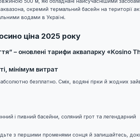
довжиною 500 м, які обладнані найсучаснішими засоба
 аквазона, окремий термальний басейн на території ак
альними водами в Україні.
осино ціна 2025 року
тя” – оновлені тарифи аквапарку «Kosino T
і, мінімум витрат
абсолютно безплатно. Сміх, водяні гірки й жодних зай
инний і пивний басейни, соляний грот та легендарний
ходьте з першими променями сонця й залишайтесь, док