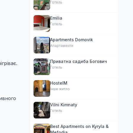
Готель
Emilia
Готель
Apartments Domovik
Апартаменти
Приватна садиба Богович
ігріває.
Готель
HostelM
Інше житло
тивного
Vilni Kimnaty
Готель
Best Apartments on Kyryla &
Mefodia