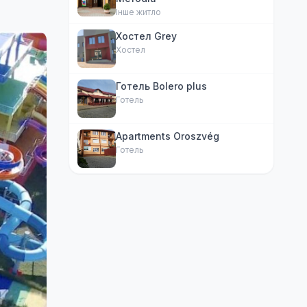
Інше житло
Хостел Grey
Хостел
Готель Bolero plus
Готель
Apartments Oroszvég
Готель