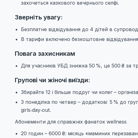
захочеться казкового вечірнього селфі.
Зверніть увагу:
Безплатне відвідування до 4 дітей в супровод
В тарифи включено безкоштовне відвідування 
Повага захисникам
Для учасників УБД знижка 50 %, це 500 ₴ за три
Групові чи жіночі виїзди:
Збирайте 12 і більше подруг чи колег – організ
З понеділка по четвер – додаткові 5 % до гру
girls‑day‑out.
Абонементи для справжніх фанаток wellness
20 годин – 6000 ₴: місяць «маминих перезава