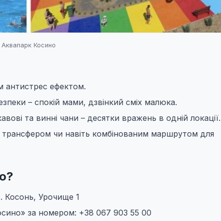
Аквапарк Косино
м антистрес ефектом.
езпеки – спокій мами, дзвінкий сміх малюка.
авові та винні чани – десятки вражень в одній локації.
о, трансфером чи навіть комбінованим маршрутом для
о?
с. Косонь, Урочище 1
сино» за номером: +38 067 903 55 00