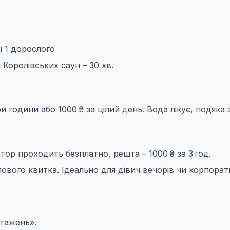
і 1 дорослого
Королівських саун – 30 хв.
 години або 1000 ₴ за цілий день. Вода лікує, подяка з
атор проходить безплатно, решта – 1000 ₴ за 3 год.
пового квитка. Ідеально для дівич‑вечорів чи корпора
нтажень».