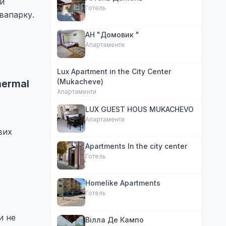
ми
Готель
вапарку.
АН "Домовик "
Апартаменти
Lux Apartment in the City Center
(Mukacheve)
hermal
Апартаменти
LUX GUEST HOUS MUKACHEVO
Апартаменти
вих
Apartments In the city center
Готель
Homelike Apartments
Готель
и не
Вілла Де Кампо