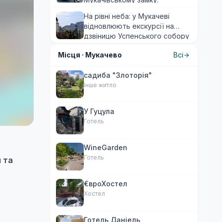
На рівні неба: у Мукачеві
відновлюють екскурсії на
дзвіницю Успенського собору
Місця ·
Мукачево
Всі
садиба "Злоторія"
Інше житло
У Гуцула
Готель
WineGarden
Готель
 та
€вроХостел
Хостел
Готель Даніель