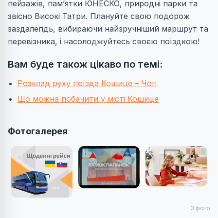
пейзажів, пам’ятки ЮНЕСКО, природні парки та
звісно Високі Татри. Плануйте свою подорож
заздалегідь, вибираючи найзручніший маршрут та
перевізника, і насолоджуйтесь своєю поїздкою!
Вам буде також цікаво по темі:
Розклад руху поїзда Кошице – Чоп
Що можна побачити у місті Кошице
Фотогалерея
3
фото