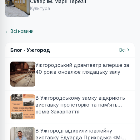
Сквер ім. Марії Терезії
Культура
← Всі новини
Блог ·
Ужгород
Всі
Ужгородський драмтеатр вперше за
40 років оновлює глядацьку залу
В Ужгородському замку відкриють
виставку про історію та пам'ять
ромів Закарпаття
В Ужгороді відкрили ювілейну
виставку Едуарда Приходька «Між