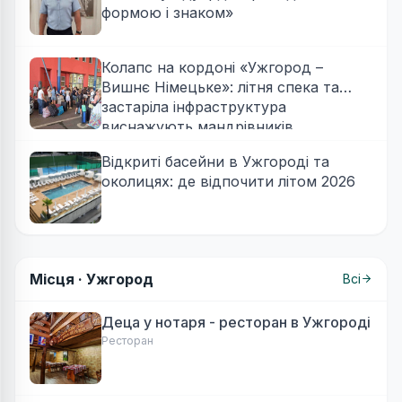
формою і знаком»
Колапс на кордоні «Ужгород –
Вишнє Німецьке»: літня спека та
застаріла інфраструктура
виснажують мандрівників
Відкриті басейни в Ужгороді та
околицях: де відпочити літом 2026
Місця ·
Ужгород
Всі
Деца у нотаря - ресторан в Ужгороді
Ресторан