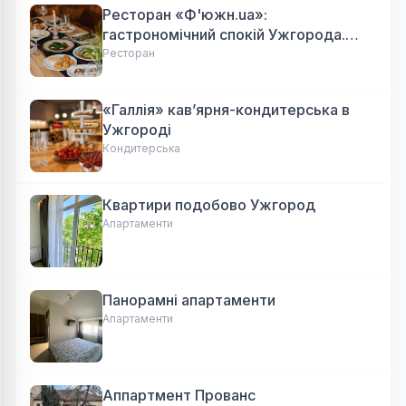
Ресторан «Ф'южн.ua»:
гастрономічний спокій Ужгорода.
Авторська локальна кухня, затишок
Ресторан
«Галлія» кав’ярня-кондитерська в
Ужгороді
Кондитерська
Квартири подобово Ужгород
Апартаменти
Панорамні апартаменти
Апартаменти
Аппартмент Прованс