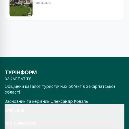
Інше житло
ТУРІНФОРМ
ЗАКАРПАТТЯ
Офіційний каталог туристичних об'єктів Закарпатської
області
Засновник та керівник
Олександр Коваль
НАВІГАЦІЯ
ПРО ТУРІНФОРМ