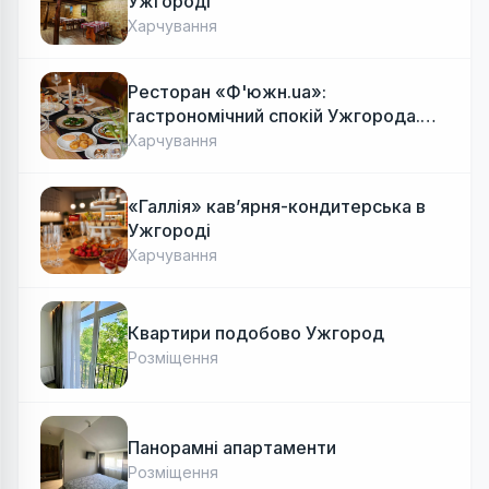
Ужгороді
Харчування
Ресторан «Ф'южн.ua»:
гастрономічний спокій Ужгорода.
Авторська локальна кухня, затишок
Харчування
«Галлія» кав’ярня-кондитерська в
Ужгороді
Харчування
Квартири подобово Ужгород
Розміщення
Панорамні апартаменти
Розміщення