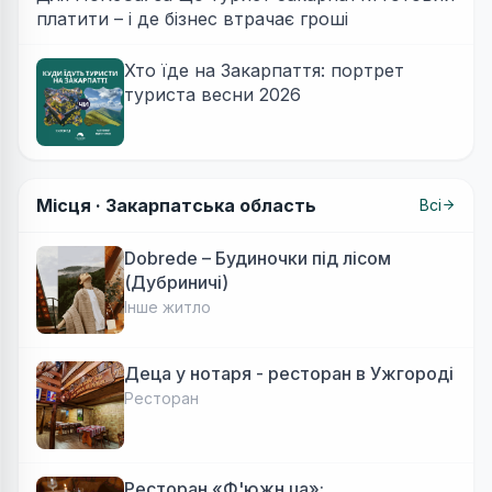
платити – і де бізнес втрачає гроші
Хто їде на Закарпаття: портрет
туриста весни 2026
Місця ·
Закарпатська область
Всі
Dobrede – Будиночки під лісом
(Дубриничі)
Інше житло
Деца у нотаря - ресторан в Ужгороді
Ресторан
Ресторан «Ф'южн.ua»: