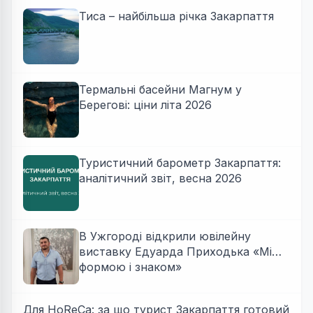
Тиса – найбільша річка Закарпаття
Термальні басейни Магнум у
Берегові: ціни літа 2026
Туристичний барометр Закарпаття:
аналітичний звіт, весна 2026
В Ужгороді відкрили ювілейну
виставку Едуарда Приходька «Між
формою і знаком»
Для HoReCa: за що турист Закарпаття готовий