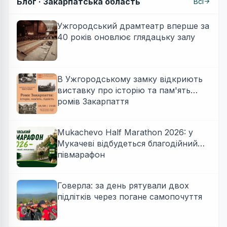
Блог ·
Закарпатська область
Всі
Ужгородський драмтеатр вперше за
40 років оновлює глядацьку залу
В Ужгородському замку відкриють
виставку про історію та пам'ять
ромів Закарпаття
Mukachevo Half Marathon 2026: у
Мукачеві відбудеться благодійний
півмарафон
Говерла: за день рятували двох
підлітків через погане самопочуття