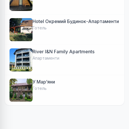
Hotel Окремий Будинок-Апартаменти
Готель
River I&N Family Apartments
Апартаменти
У Марʼяни
Готель