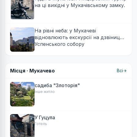
на ці вихідні у Мукачівському замку.
На рівні неба: у Мукачеві
відновлюють екскурсії на дзвіницю
Успенського собору
Місця ·
Мукачево
Всі
садиба "Злоторія"
Інше житло
У Гуцула
Готель