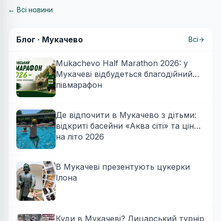
← Всі новини
Блог ·
Мукачево
Всі
Mukachevo Half Marathon 2026: у
Мукачеві відбудеться благодійний
півмарафон
Де відпочити в Мукачево з дітьми:
відкриті басейни «Аква сіті» та ціни
на літо 2026
В Мукачеві презентують цукерки
Ілона
Куди в Мукачеві? Лицарський турнір