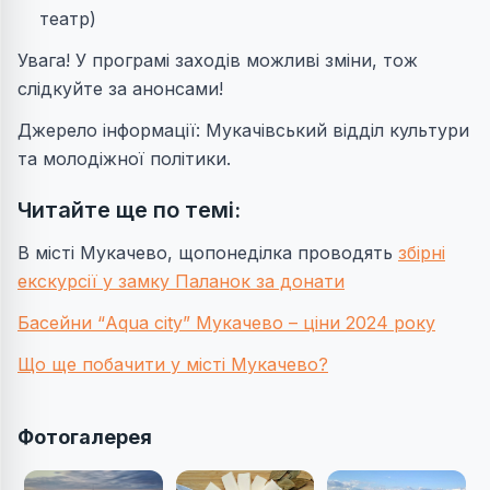
театр)
Увага! У програмі заходів можливі зміни, тож
слідкуйте за анонсами!
Джерело інформації: Мукачівський відділ культури
та молодіжної політики.
Читайте ще по темі:
В місті Мукачево, щопонеділка проводять
збірні
екскурсії у замку Паланок за донати
Басейни “Aqua city” Мукачево – ціни 2024 року
Що ще побачити у місті Мукачево?
Фотогалерея