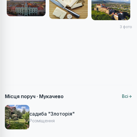
3
фото
Місця поруч ·
Мукачево
Всі
садиба "Злоторія"
Розміщення