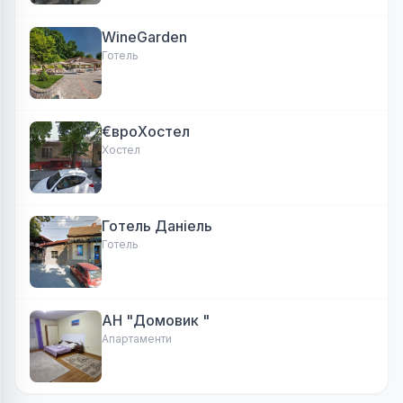
WineGarden
Готель
€вроХостел
Хостел
Готель Даніель
Готель
АН "Домовик "
Апартаменти