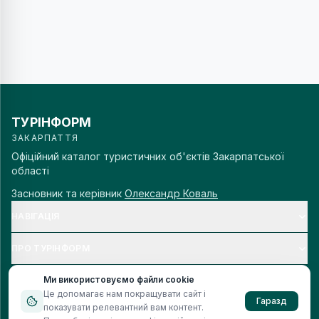
ТУРІНФОРМ
ЗАКАРПАТТЯ
Офіційний каталог туристичних об'єктів Закарпатської
області
Засновник та керівник
Олександр Коваль
НАВІГАЦІЯ
ПРО ТУРІНФОРМ
Ми використовуємо файли cookie
Це допомагає нам покращувати сайт і
Гаразд
показувати релевантний вам контент.
© 2006–
2026
Турінформ Закарпаття. Всі права захищено.