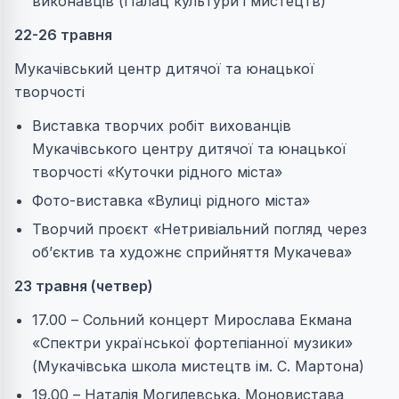
виконавців (Палац культури і мистецтв)
22-26 травня
Мукачівський центр дитячої та юнацької
творчості
Виставка творчих робіт вихованців
Мукачівського центру дитячої та юнацької
творчості «Куточки рідного міста»
Фото-виставка «Вулиці рідного міста»
Творчий проєкт «Нетривіальний погляд через
об’єктив та художнє сприйняття Мукачева»
23 травня (четвер)
17.00 – Сольний концерт Мирослава Екмана
«Спектри української фортепіанної музики»
(Мукачівська школа мистецтв ім. С. Мартона)
19.00 – Наталія Могилевська. Моновистава