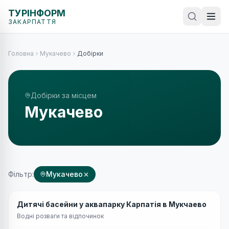
ТУРІНФОРМ
ЗАКАРПАТТЯ
Головна
Мукачево
Добірки
Добірки за місцем
Мукачево
Фільтр:
Мукачево
Середній
👨‍👩‍👧
Дитячі басейни у аквапарку Карпатія в Мукчаево
Водні розваги та відпочинок