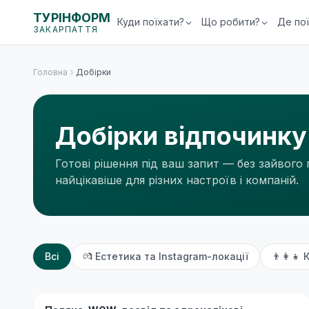
ТУРІНФОРМ
Куди поїхати?
Що робити?
Де по
ЗАКАРПАТТЯ
Головна
Добірки
Добірки відпочинку
Готові рішення під ваш запит — без зайвого 
найцікавіше для різних настроїв і компаній.
Всі
💏
Естетика та Instagram-локації
👨‍👩‍👧
К
Бюджетно