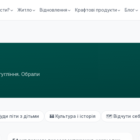
їсти?
Житло
Відновлення
Крафтові продукти
Блог
гугління. Обрали
уди піти з дітьми
🏰
Культура і історія
🗺
Відчути себ
Бюджетно