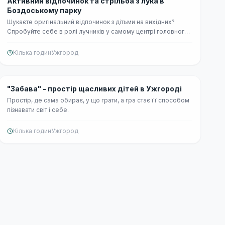
👨‍👩‍👧
Активний відпочинок та стрільба з лука в
Боздоському парку
Шукаєте оригінальний відпочинок з дітьми на вихідних?
Спробуйте себе в ролі лучників у самому центрі головного
парку Ужгорода.
Кілька годин
Ужгород
Середній
👨‍👩‍👧
"Забава" - простір щасливих дітей в Ужгороді
Простір, де сама обирає, у що грати, а гра стає її способом
пізнавати світ і себе.
Кілька годин
Ужгород