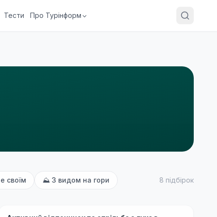
Тести
Про Турінформ
е своїм
⛰
З видом на гори
8
підбірок
Бюджетно