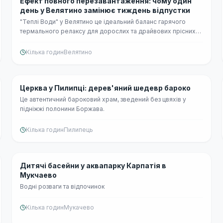
Ефект повного перезавантаження: чому один
день у Велятино замінює тиждень відпустки
"Теплі Води" у Велятино це ідеальний баланс гарячого
термального релаксу для дорослих та драйвових прісних
розваг для дітей на одній локації!
Кілька годин
Велятино
Безкоштовно
Церква у Пилипці: дерев'яний шедевр бароко
Це автентичний бароковий храм, зведений без цвяхів у
підніжжі полонини Боржава.
Кілька годин
Пилипець
Середній
👨‍👩‍👧
Дитячі басейни у аквапарку Карпатія в
Мукчаево
Водні розваги та відпочинок
Кілька годин
Мукачево