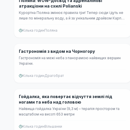
Поляна: WOW-досвід та адреналінові
🏃
🕯
атракціони на схилі Polianski
Курортна Поляна змінює правила гри! Тепер сюди їдуть не
лише по мінеральну воду, а й за унікальним драйвом Карпат,
який перевертає уявлення про відпочинок.
Кілька годин
Поляна
Середній
Гастрономія з видом на Чорногору
🏃
Гастрономія на межі неба з панорамою найвищих вершин
України.
Кілька годин
Драгобрат
Середній
Гойдалка, яка повертає відчуття землі під
🕯
ногами та неба над головою
Найвища гойдалка України (9,3 м) – терапія простором та
масштабом на висоті 653 метри
Кілька годин
Вільшанки