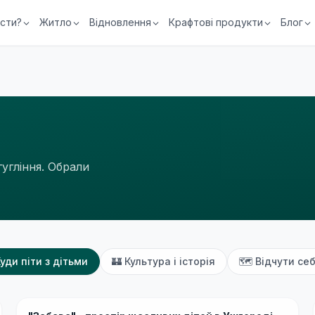
їсти?
Житло
Відновлення
Крафтові продукти
Блог
гугління. Обрали
уди піти з дітьми
🏰
Культура і історія
🗺
Відчути себ
Середній