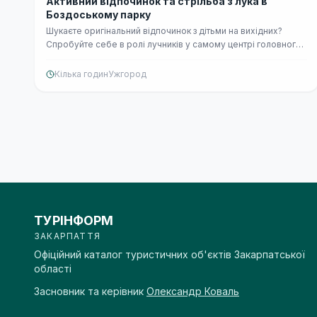
👨‍👩‍👧
Активний відпочинок та стрільба з лука в
Боздоському парку
Шукаєте оригінальний відпочинок з дітьми на вихідних?
Спробуйте себе в ролі лучників у самому центрі головного
парку Ужгорода.
Кілька годин
Ужгород
ТУРІНФОРМ
ЗАКАРПАТТЯ
Офіційний каталог туристичних об'єктів Закарпатської
області
Засновник та керівник
Олександр Коваль