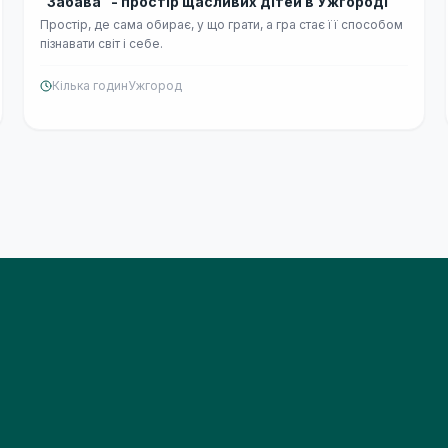
👨‍👩‍👧
"Забава" - простір щасливих дітей в Ужгороді
Простір, де сама обирає, у що грати, а гра стає її способом
пізнавати світ і себе.
Кілька годин
Ужгород