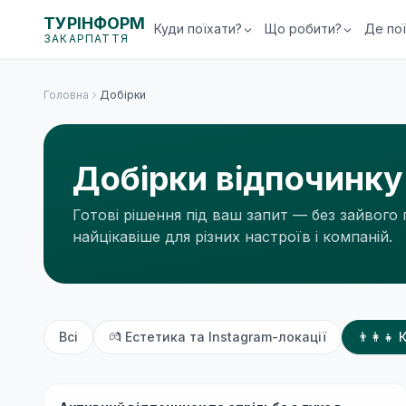
ТУРІНФОРМ
Куди поїхати?
Що робити?
Де по
ЗАКАРПАТТЯ
Головна
Добірки
Добірки відпочинку
Готові рішення під ваш запит — без зайвого 
найцікавіше для різних настроїв і компаній.
Всі
💏
Естетика та Instagram-локації
👨‍👩‍👧
К
Бюджетно