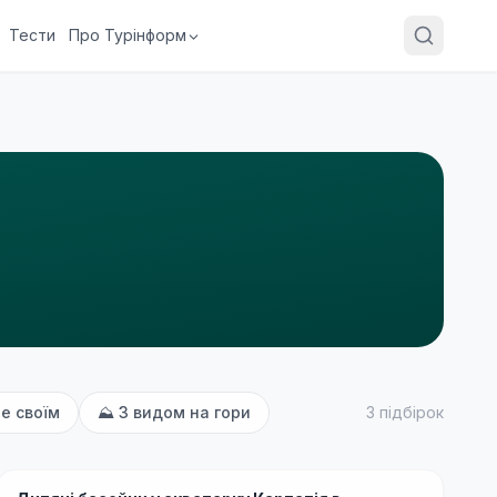
Тести
Про Турінформ
е своїм
⛰
З видом на гори
3
підбірок
Середній