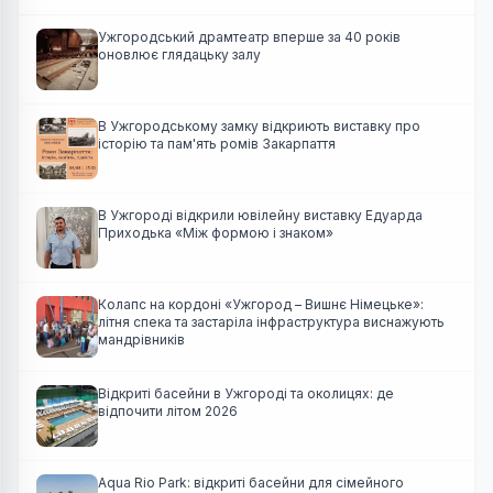
Ужгородський драмтеатр вперше за 40 років
оновлює глядацьку залу
В Ужгородському замку відкриють виставку про
історію та пам'ять ромів Закарпаття
В Ужгороді відкрили ювілейну виставку Едуарда
Приходька «Між формою і знаком»
Колапс на кордоні «Ужгород – Вишнє Німецьке»:
літня спека та застаріла інфраструктура виснажують
мандрівників
Відкриті басейни в Ужгороді та околицях: де
відпочити літом 2026
Aqua Rio Park: відкриті басейни для сімейного