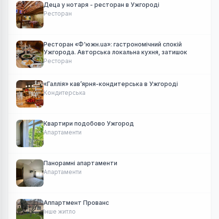
Деца у нотаря - ресторан в Ужгороді
Ресторан
Ресторан «Ф'южн.ua»: гастрономічний спокій
Ужгорода. Авторська локальна кухня, затишок
Ресторан
«Галлія» кав’ярня-кондитерська в Ужгороді
Кондитерська
Квартири подобово Ужгород
Апартаменти
Панорамні апартаменти
Апартаменти
Аппартмент Прованс
Інше житло