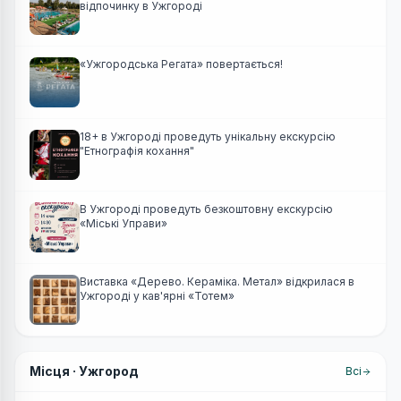
відпочинку в Ужгороді
«Ужгородська Регата» повертається!
18+ в Ужгороді проведуть унікальну екскурсію
"Етнографія кохання"
В Ужгороді проведуть безкоштовну екскурсію
«Міські Управи»
Виставка «Дерево. Кераміка. Метал» відкрилася в
Ужгороді у кав'ярні «Тотем»
Місця ·
Ужгород
Всі