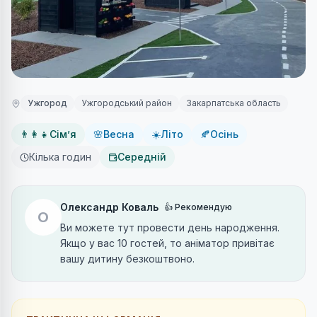
Ужгород
Ужгородський район
Закарпатська область
👨‍👩‍👧
Сімʼя
🌸
Весна
☀️
Літо
🍂
Осінь
Кілька годин
Середній
Олександр Коваль
👍
Рекомендую
О
Ви можете тут провести день народження.
Якщо у вас 10 гостей, то аніматор привітає
вашу дитину безкоштвоно.