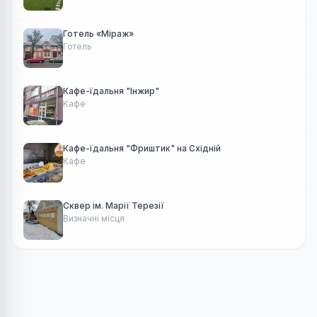
Готель «Міраж»
Готель
Кафе-їдальня "Інжир"
Кафе
Кафе-їдальня "Фриштик" на Східній
Кафе
Сквер ім. Марії Терезії
Визначні місця