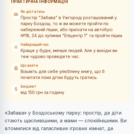
ПРАКТИЧНА ІНФОРМАЦІЯ
Як дістатись
Простір "Забава" в Ужгороді розташований у
парку Боздош, то ж ви можете пройти по
набережній пішки, або приїхати на автобусі
№18, 24 до зупинки "Епіцентр 1" та пройти пішки.
Найкращий час
Краще у будні, менше людей. Але у вихідні ви
теж чудово проведете час.
Що взяти
Візьміть для себе улюблену книгу, що б
почитати поки дітки будуть гратись.
Бюджет
від 150 грн за годину
«Забава» у Боздоському парку: простір, де діти
стають щасливішими, а мами — спокійнішими. Ви
втомилися від галасливих ігрових кімнат, де