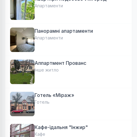
Апартаменти
Панорамні апартаменти
Апартаменти
Аппартмент Прованс
Інше житло
Готель «Міраж»
Готель
Кафе-їдальня "Інжир"
Кафе