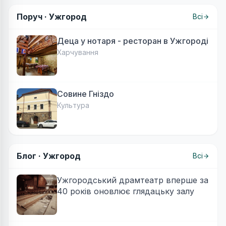
Поруч ·
Ужгород
Всі
Деца у нотаря - ресторан в Ужгороді
Харчування
Совине Гніздо
Культура
Блог ·
Ужгород
Всі
Ужгородський драмтеатр вперше за
40 років оновлює глядацьку залу