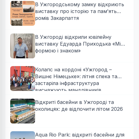
В Ужгородському замку відкриють
виставку про історію та пам'ять
ромів Закарпаття
В Ужгороді відкрили ювілейну
виставку Едуарда Приходька «Між
формою і знаком»
Колапс на кордоні «Ужгород –
Вишнє Німецьке»: літня спека та
застаріла інфраструктура
виснажують мандрівників
Відкриті басейни в Ужгороді та
околицях: де відпочити літом 2026
Aqua Rio Park: відкриті басейни для