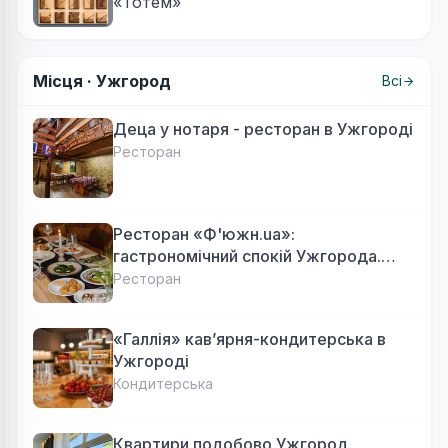
«Тотем»
Місця ·
Ужгород
Всі
Деца у нотаря - ресторан в Ужгороді
Ресторан
Ресторан «Ф'южн.ua»:
гастрономічний спокій Ужгорода.
Авторська локальна кухня, затишок
Ресторан
«Галлія» кав’ярня-кондитерська в
Ужгороді
Кондитерська
Квартири подобово Ужгород