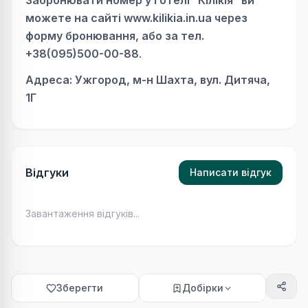
Забронювати номер у готелі “Кілікія” ви
можете на сайті www.kilikia.in.ua через
форму бронювання, або за тел.
+38(095)500-00-88
.
Адреса: Ужгород, м-н Шахта, вул. Дитяча,
1Г
Відгуки
Написати відгук
Завантаження відгуків...
Зберегти
Добірки