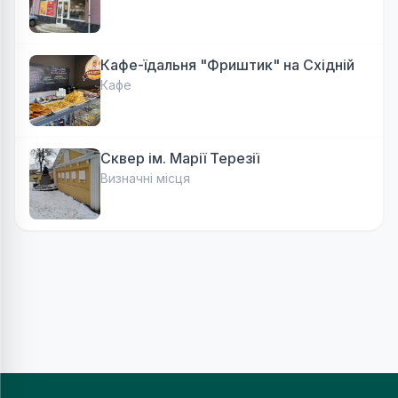
Кафе-їдальня "Фриштик" на Східній
Кафе
Сквер ім. Марії Терезії
Визначні місця