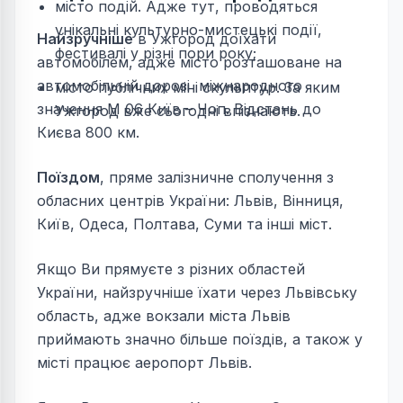
місто подій. Адже тут, проводяться
унікальні культурно-мистецькі події,
Найзручніше
в Ужгород доїхати
фестивалі у різні пори року;
автомобілем, адже місто розташоване на
автомобільній дорозі міжнародного
місто публічних міні скульптур. За яким
значення М 06 Київ – Чоп. Відстань до
Ужгород вже сьогодні впізнають.
Києва 800 км.
Поїздом
, пряме залізничне сполучення з
обласних центрів України: Львів, Вінниця,
Київ, Одеса, Полтава, Суми та інші міст.
Якщо Ви прямуєте з різних областей
України, найзручніше їхати через Львівську
область, адже вокзали міста Львів
приймають значно більше поїздів, а також у
місті працює аеропорт Львів.