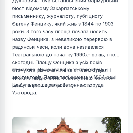
Духновича” був встановлений мармуровий
бюст відомому Закарпатському
письменнику, журналісту, публіцисту
Євгену Фенцику, який жив з 1844 по 1903
роки. З того часу площа почала носить
назву Фенцика, з невеликою перервою в
радянські часи, коли вона називалася
Театральною до початку 1990х- років, і по
сьогодні. Площу Фенцика з усіх боків
Синагога.
Вона зведена за проектом
оточують різноманітні за стилем будівлі і
архітекторів Паппа та Ференца у 1904 році.
тільки з півдня вона обмежується берегом
Це була перша залізобетонна споруда
річки, через яку перекинуто міст.
Ужгорода.