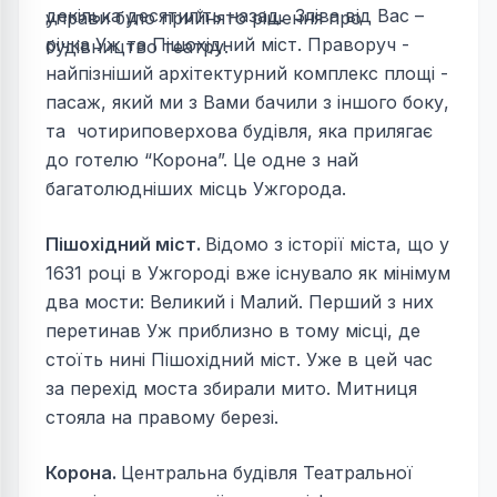
декілька десятиліть назад. Зліва від Вас –
управи було прийнято рішення про
річка Уж та Пішохідний міст. Праворуч -
будівництво театру.
найпізніший архітектурний комплекс площі -
пасаж, який ми з Вами бачили з іншого боку,
та чотириповерхова будівля, яка прилягає
до готелю “Корона”. Це одне з най
багатолюдніших місць Ужгорода.
Пішохідний міст.
Відомо з історії міста, що у
1631 році в Ужгороді вже існувало як мінімум
два мости: Великий і Малий. Перший з них
перетинав Уж приблизно в тому місці, де
стоїть нині Пішохідний міст. Уже в цей час
за перехід моста збирали мито. Митниця
стояла на правому березі.
Корона.
Центральна будівля Театральної