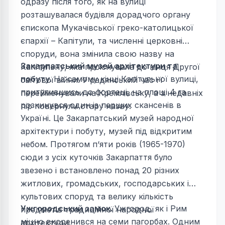
одразу після того, як на вулиці
розташувалася будівля дорадчого органу
єпископа Мукачівської греко-католицької
єпархії – Капітули, та численні церковні
споруди, вона змінила свою назву на
Закарпатський музей архітектури та
Капітульну, яка проіснувала до кінця Другої
побуту.
На самому кінці Капітульної вулиці,
світової війни. У радянський час її
притулившись до фортеці, на площі 4 га
перейменували на Кремлівську, а з недавніх
розкинувся один із перших скансенів в
пір повернули стару назву.
Україні. Це Закарпатський музей народної
архітектури і побуту, музей під відкритим
небом. Протягом п‘яти років (1965-1970)
сюди з усіх куточків Закарпаття було
звезено і встановлено понад 20 різних
житлових, громадських, господарських і
культових споруд та велику кількість
Ужгородський замок.
Ужгород, як і Рим
предметів традиційної народної
міцно вкоренився на семи пагорбах. Одним
архітектури.