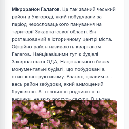
Мікрорайон Галагов
. Це так званий чеський
район в Ужгороді, який побудували за
період чехословацького панування на
території Закарпатської області. Він
розташований в історичному центрі міста.
Офіційно район називають кварталом
Галагов. Найцікавішими тут є будівлі
Закарпатської ОДА, Національного банку,
монументальні будівлі, що побудовані в
стилі конструктивізму. Взагалі, цікавим є
весь район забудови, який вимощений
бруківкою. А головною родзинкою є
вулички, на яких ростуть сакури. В цьому
районі встановлені пам'ятники Т. Шевченка
і Т. Масарика.