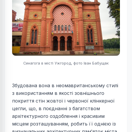
Синагога в місті Ужгород, фото Іван Бабущак
Збудована вона в неомавританському стилі
з використанням в якості зовнішнього
покриття стін жовтої і червоної клінкерної
цегли, що, в поєднанні з багатством
архітектурного оздоблення і красивим
місцем розташуванням, робить її однією із
визначальних архітектурних пам'яток міста.