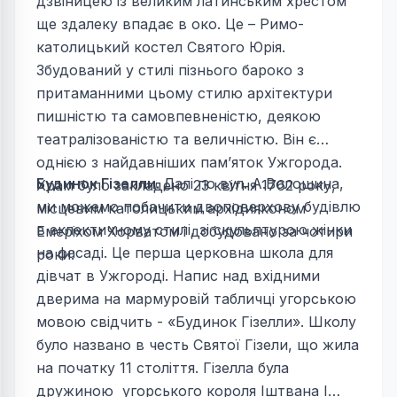
дзвіницею із великим латинським хрестом
ще здалеку впадає в око. Це – Римо-
католицький костел Святого Юрія.
Збудований у стилі пізнього бароко з
притаманними цьому стилю архітектури
пишністю та самовпевненістю, деякою
театралізованістю та величністю. Він є
однією з найдавніших пам’яток Ужгорода.
Будинок Гізелли.
Далі по вул. А.Волошина,
Храм було закладено 23 квітня 1762 року,
ми можемо побачити двоповерхову будівлю
місцевим католицьким архідияконом
в еклектичному стилі, зі скульптурою жінки
Емеріхом Хорватом і добудовано за чотири
на фасаді. Це перша церковна школа для
роки.
дівчат в Ужгороді. Напис над вхідними
дверима на мармуровій табличці угорською
мовою свідчить - «Будинок Гізелли». Школу
було названо в честь Святої Гізели, що жила
на початку 11 століття. Гізелла була
дружиною угорського короля Іштвана І