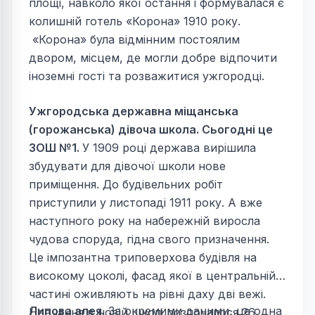
площі, навколо якої остання і формувалася є
колишній готель «Корона» 1910 року.
«Корона» була відмінним постоялим
двором, місцем, де могли добре відпочити
іноземні гості та розважитися ужгородці.
Ужгородська державна міщанська
(горожанська) дівоча школа. Сьогодні це
ЗОШ №1.
У 1909 році держава вирішила
збудувати для дівочої школи нове
приміщення. До будівельних робіт
приступили у листопаді 1911 року. А вже
наступного року на набережній виросла
чудова споруда, гідна свого призначення.
Це імпозантна триповерхова будівля на
високому цоколі, фасад якої в центральній
частині оживляють на рівні даху дві вежі.
Липова алея.
За окремими даними, це одна
Навчання в новій школі розпочалося 26