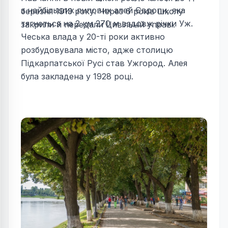
з найбільших липових алей Європи, яка
березня 1913 року. Через 6 років школу
тягнеться на 2 км 270 м вздовж річки Уж.
закрили й передали Цивільній управі.
Чеська влада у 20-ті роки активно
розбудовувала місто, адже столицю
Підкарпатської Русі став Ужгород. Алея
була закладена у 1928 році.