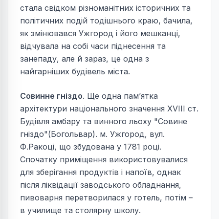
стала свідком різноманітних історичних та
політичних подій тодішнього краю, бачила,
як змінювався Ужгород і його мешканці,
відчувала на собі часи піднесення та
занепаду, але й зараз, це одна з
найгарніших будівель міста.
Совинне гніздо
. Ще одна пам’ятка
архітектури національного значення XVIII ст.
Будівля амбару та винного льоху "Совине
гніздо"(Богольвар). м. Ужгород, вул.
Ф.Ракоці, що збудована у 1781 році.
Спочатку приміщення використовувалися
для зберігання продуктів і напоїв, однак
після ліквідації заводського обладнання,
пивоварня перетворилася у готель, потім –
в училище та столярну школу.