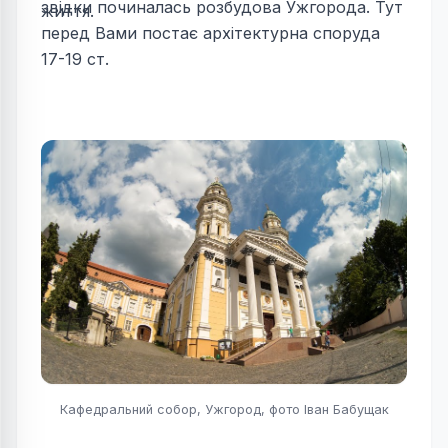
звідки починалась розбудова Ужгорода. Тут
життя.
перед Вами постає архітектурна споруда
17-19 ст.
Кафедральний собор, Ужгород, фото Іван Бабущак