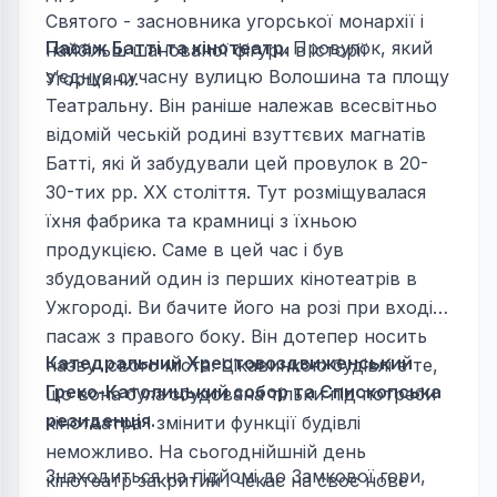
Святого - засновника угорської монархії і
Пасаж Батті та кінотеатр.
Провулок, який
найбільш шанованої фігури в історії
з‘єднує сучасну вулицю Волошина та площу
Угорщини.
Театральну. Він раніше належав всесвітньо
відомій чеській родині взуттєвих магнатів
Батті, які й забудували цей провулок в 20-
30-тих рр. XX століття. Тут розміщувалася
їхня фабрика та крамниці з їхньою
продукцією. Саме в цей час і був
збудований один із перших кінотеатрів в
Ужгороді. Ви бачите його на розі при вході у
пасаж з правого боку. Він дотепер носить
Катедральний Хрестовоздвиженський
назву свого міста. Цікавинкою будівлі є те,
Греко-Католицький собор та Єпископська
що вона була збудована тільки під потреби
резиденція.
кінотеатра і змінити функції будівлі
неможливо. На сьогоднійшній день
Знаходиться на підйомі до Замкової гори,
кінотеатр закритий і чекає на своє нове