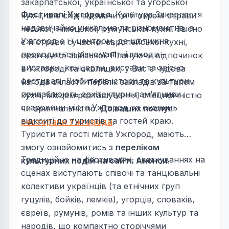
закарпатської, української та угорської
Фестивалі Ужгорода
. Культура Закарпаття
кухні, але слід відзначити й окремі страви
надзвичайно унікальна та різноманітна, а
чеської, німецької, румунської кухні. Звісно
Ужгород є її центром, де щотижня
є й страви сучасної європейської кухні,
проводиться різноманітні заходи –
екзотичної азійської. Плануючи відпочинок
виставки, концерти, вистави та звісно
в Ужгороді та околицях, у Вас є чудова
фестивалі. Любителів історії та культури
нагода скласти перелік закладів за типом
приваблюють архітектурні пам’ятники
кухні, місцем розташування, специфічністю
старовини міста Ужгород та околиць
чи оригінальністю.
До ваших послуг
відкриті до туристів та гостей краю.
ресторани Ужгорода
.
Туристи та гості міста Ужгород, мають
змогу ознайомитись з
переліком
Традиційно на фестивалях, святкуваннях на
культурних подій на сайті: Анонси
.
сценах виступають співочі та танцювальні
колективи українців (та етнічних груп
гуцулів, бойків, лемків), угорців, словаків,
євреїв, румунів, ромів та інших культур та
народів, що компактно сторіччями