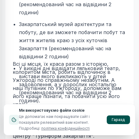
(рекомендований час на відвідини 2
години)
Закарпатський музей архітектури та
побуту, де ви зможете побачити побут та
життя жителів краю з усіх куточків
Закарпаття (рекомендований час на
відвідини 2 години)
Всі ці місця, їх краса разом з історією,
У вихідні дні відвідати ляльковий театр,
колоритом міста, робить відпочинок в
вистави якого викликають у дітей
Ужгороді по справжньому незабутнім. А
задоволення, а у дорослих ностальгію
наш путівник по Ужгороду, допоможе Вам
(рекомендований час на відвідини 2
його краще пізнати, та побачити усю його
години).
красу.
Ми використовуємо файли cookie
Це допомагає нам покращувати сайт і
Вам буде також корисна наступна
Гаразд
показувати релевантний вам контент.
інформація від Туристично інформаційного
Подробиці:
політика конфіденційності
центру "Турінформ Закарпаття".