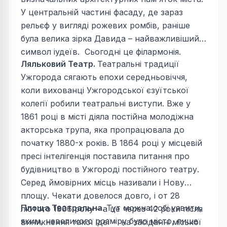
У центральній частині фасаду, де зараз
рельєф у вигляді рожевих ромбів, раніше
була велика зірка Давида – найважливіший
символ іудеїв. Сьогодні це філармонія.
Ляльковий Театр.
Театральні традиції
Ужгорода сягають епохи середньовіччя,
коли вихованці Ужгородської єзуїтської
колегії робили театральні виступи. Вже у
1861 році в місті діяла постійна молодіжна
акторська трупа, яка пропрацювала до
початку 1880-х років. В 1864 році у місцевій
пресі інтелігенція поставила питання про
будівництво в Ужгороді постійного театру.
Серед ймовірних місць називали і Нову
площу. Чекати довелося довго, і от 28
Площа Театральна.
Тут можна собі уявити,
лютого 1906 року – а це через 42 роки після
яким, невеликого розміру було місто, лише
виникнення такої ідеї - на засіданні міської