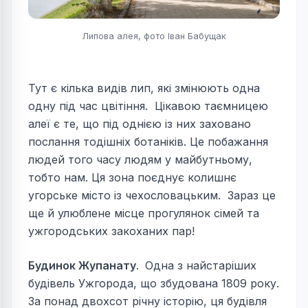
Липова алея, фото Іван Бабущак
Тут є кілька видів лип, які змінюють одна
одну під час цвітіння. Цікавою таємницею
алеї є те, що під однією із них заховано
послання тодішніх ботаніків. Це побажання
людей того часу людям у майбутньому,
тобто нам. Ця зона поєднує колишнє
угорське місто із чехословацьким. Зараз це
ще й улюблене місце прогулянок сімей та
ужгородських закоханих пар!
Будинок Жупанату
.
Одна з найстаріших
будівель Ужгорода, що збудована 1809 року.
За понад двохсот річну історію, ця будівля