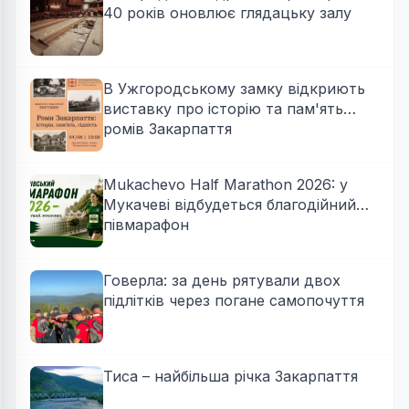
40 років оновлює глядацьку залу
В Ужгородському замку відкриють
виставку про історію та пам'ять
ромів Закарпаття
Mukachevo Half Marathon 2026: у
Мукачеві відбудеться благодійний
півмарафон
Говерла: за день рятували двох
підлітків через погане самопочуття
Тиса – найбільша річка Закарпаття