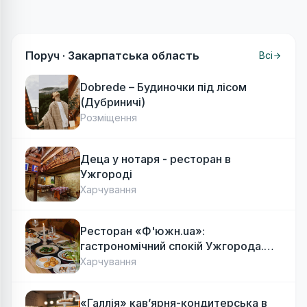
Поруч ·
Закарпатська область
Всі
Dobrede – Будиночки під лісом
(Дубриничі)
Розміщення
Деца у нотаря - ресторан в
Ужгороді
Харчування
Ресторан «Ф'южн.ua»:
гастрономічний спокій Ужгорода.
Авторська локальна кухня, затишок
Харчування
«Галлія» кав’ярня-кондитерська в