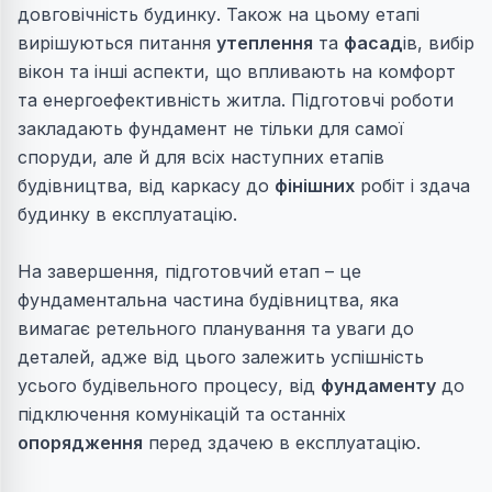
довговічність будинку. Також на цьому етапі
вирішуються питання
утеплення
та
фасад
ів, вибір
вікон
та інші аспекти, що впливають на комфорт
та енергоефективність житла. Підготовчі роботи
закладають фундамент не тільки для самої
споруди, але й для всіх наступних етапів
будівництва, від
каркас
у до
фінішних
робіт і
здача
будинку в експлуатацію.
На завершення, підготовчий етап – це
фундаментальна частина будівництва, яка
вимагає ретельного планування та уваги до
деталей, адже від цього залежить успішність
усього будівельного процесу, від
фундаменту
до
підключення
комунікацій та останніх
опорядження
перед
здаче
ю в експлуатацію.