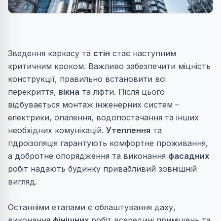
Зведення
каркасу
та
стін
стає наступним
критичним кроком. Важливо забезпечити міцність
конструкції, правильно встановити всі
перекриття
,
вікна
та
ліфти
. Після цього
відбувається монтаж інженерних систем –
електрики, опалення, водопостачання та інших
необхідних комунікацій.
Утеплення
та
гідроізоляція гарантують комфортне проживання,
а добротне
опорядження
та виконання
фасадних
робіт надають будинку привабливий зовнішній
вигляд.
Останніми етапами є облаштування
даху
,
виконання
фінішних
робіт всередині приміщень та