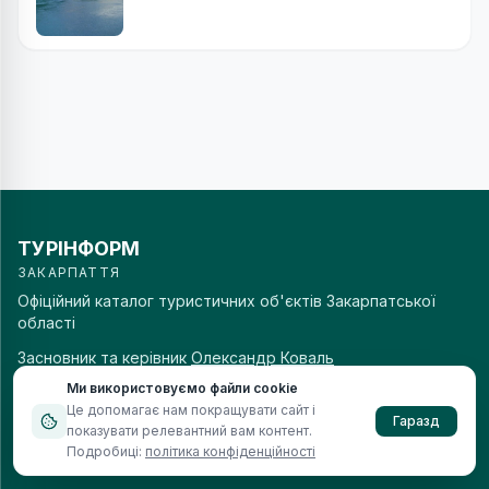
ТУРІНФОРМ
ЗАКАРПАТТЯ
Офіційний каталог туристичних об'єктів Закарпатської
області
Засновник та керівник
Олександр Коваль
Ми використовуємо файли cookie
НАВІГАЦІЯ
Це допомагає нам покращувати сайт і
Гаразд
показувати релевантний вам контент.
ПРО ТУРІНФОРМ
Подробиці:
політика конфіденційності