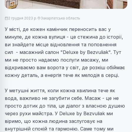
2 грудня 2023 р.
Закарпатська область
У місті, де кожен камінчик переносить вас у
минуле, де кожна вулиця - це стежина до історії,
ви знайдете місце відновлення та поповнення
сил - масажний салон "Deluxe by Bezvuliak". Тут
ми не просто надаємо послуги масажу, ми
відкриваємо вам ворота у світ, де розкіш обіймає
кожну деталь, а енергія тече як мелодія в серці.
У метушні життя, коли кожна хвилина тече як
вода, важливо не загубити себе. Масаж - це не
просто дотик до тіла, це діалог з власною душею
через рухи майстра. У Deluxe by Bezvuliak ми
віримо, що кожна людина заслуговує на
внутрішній спокій та гармонію. Саме тому ми