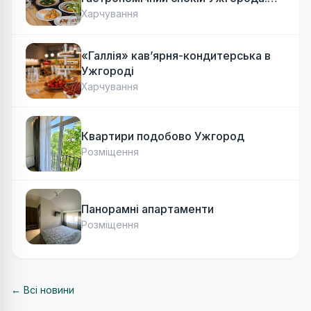
Авторська локальна кухня, затишок
Харчування
«Галлія» кав’ярня-кондитерська в
Ужгороді
Харчування
Квартири подобово Ужгород
Розміщення
Панорамні апартаменти
Розміщення
← Всі новини