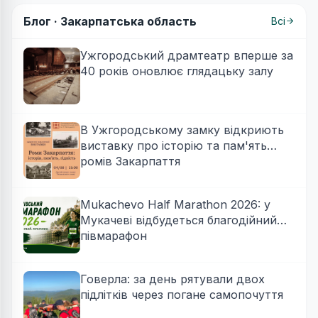
Блог ·
Закарпатська область
Всі
Ужгородський драмтеатр вперше за
40 років оновлює глядацьку залу
В Ужгородському замку відкриють
виставку про історію та пам'ять
ромів Закарпаття
Mukachevo Half Marathon 2026: у
Мукачеві відбудеться благодійний
півмарафон
Говерла: за день рятували двох
підлітків через погане самопочуття