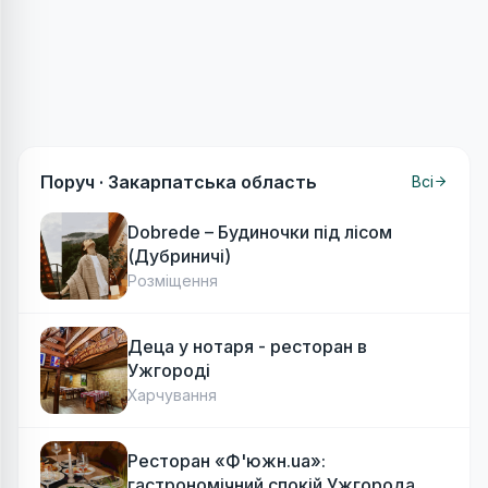
Поруч ·
Закарпатська область
Всі
Dobrede – Будиночки під лісом
(Дубриничі)
Розміщення
Деца у нотаря - ресторан в
Ужгороді
Харчування
Ресторан «Ф'южн.ua»:
гастрономічний спокій Ужгорода.