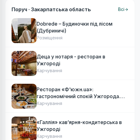
Поруч ·
Закарпатська область
Всі
Dobrede – Будиночки під лісом
(Дубриничі)
Розміщення
Деца у нотаря - ресторан в
Ужгороді
Харчування
Ресторан «Ф'южн.ua»:
гастрономічний спокій Ужгорода.
Авторська локальна кухня, затишок
Харчування
«Галлія» кав’ярня-кондитерська в
Ужгороді
Харчування