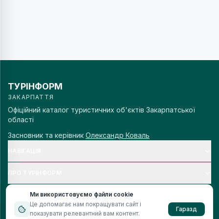
ТУРІНФОРМ
ЗАКАРПАТТЯ
Офіційний каталог туристичних об'єктів Закарпатської
області
Засновник та керівник
Олександр Коваль
НАВІГАЦІЯ
ПРО ТУРІНФОРМ
Ми використовуємо файли cookie
Це допомагає нам покращувати сайт і
Гаразд
показувати релевантний вам контент.
© 2006–
2026
Турінформ Закарпаття. Всі права захищено.