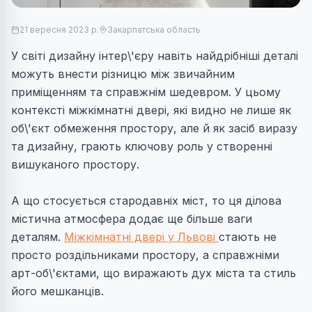
21 вересня 2023 р.
Закарпатська область
У світі дизайну інтер\'єру навіть найдрібніші деталі
можуть внести різницю між звичайним
приміщенням та справжнім шедевром. У цьому
контексті міжкімнатні двері, які видно не лише як
об\'єкт обмеження простору, але й як засіб виразу
та дизайну, грають ключову роль у створенні
вишуканого простору.
А що стосується стародавніх міст, то ця ділова
містична атмосфера додає ще більше ваги
деталям.
Міжкімнатні двері у Львові
стають не
просто роздільниками простору, а справжніми
арт-об\'єктами, що виражають дух міста та стиль
його мешканців.