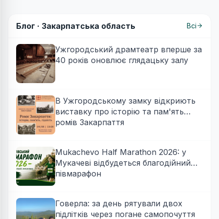
Блог ·
Закарпатська область
Всі
Ужгородський драмтеатр вперше за
40 років оновлює глядацьку залу
В Ужгородському замку відкриють
виставку про історію та пам'ять
ромів Закарпаття
Mukachevo Half Marathon 2026: у
Мукачеві відбудеться благодійний
півмарафон
Говерла: за день рятували двох
підлітків через погане самопочуття