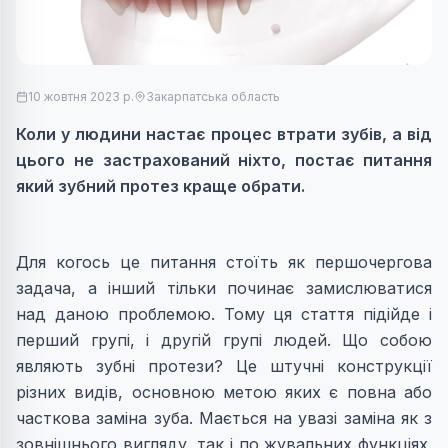
10 жовтня 2023 р.
Закарпатська область
Коли у людини настає процес втрати зубів, а від
цього не застрахований ніхто, постає питання
який зубний протез краще обрати.
Для когось це питання стоїть як першочергова
задача, а інший тільки починає замислюватися
над даною проблемою. Тому ця стаття підійде і
перший групі, і другій групі людей. Що собою
являють зубні протези? Це штучні конструкції
різних видів, основною метою яких є повна або
часткова заміна зуба. Мається на увазі заміна як з
зовнішнього вигляду, так і по жувальних функціях.