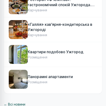
гастрономічний спокій Ужгорода.
Авторська локальна кухня, затишок
Харчування
«Галлія» кав’ярня-кондитерська в
Ужгороді
Харчування
Квартири подобово Ужгород
Розміщення
Панорамні апартаменти
Розміщення
← Всі новини