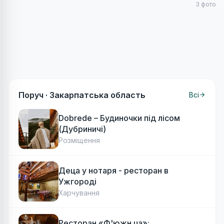
3
фото
Поруч ·
Закарпатська область
Всі
Dobrede – Будиночки під лісом
(Дубриничі)
Розміщення
Деца у нотаря - ресторан в
Ужгороді
Харчування
Ресторан «Ф'южн.ua»: