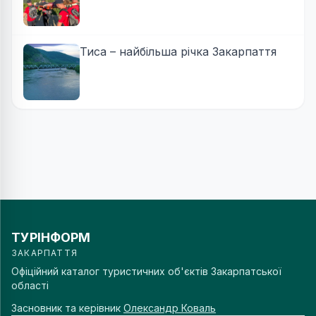
Тиса – найбільша річка Закарпаття
ТУРІНФОРМ
ЗАКАРПАТТЯ
Офіційний каталог туристичних об'єктів Закарпатської
області
Засновник та керівник
Олександр Коваль