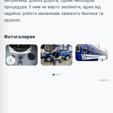
неприємна, доволі дорога, однак необхідна
процедура. З ним не варто зволікати, адже від
надійної роботи механізмів залежить безпека та
здоров\
Фотогалерея
4
фото