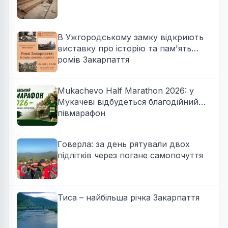
В Ужгородському замку відкриють
виставку про історію та пам'ять
ромів Закарпаття
Mukachevo Half Marathon 2026: у
Мукачеві відбудеться благодійний
півмарафон
Говерла: за день рятували двох
підлітків через погане самопочуття
Тиса – найбільша річка Закарпаття