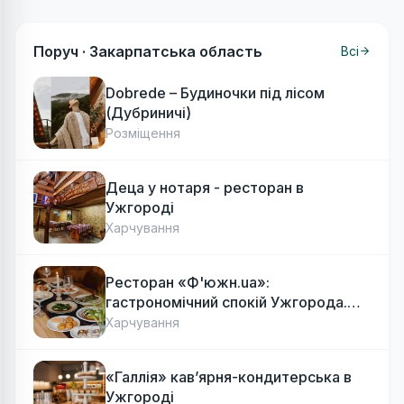
Поруч ·
Закарпатська область
Всі
Dobrede – Будиночки під лісом
(Дубриничі)
Розміщення
Деца у нотаря - ресторан в
Ужгороді
Харчування
Ресторан «Ф'южн.ua»:
гастрономічний спокій Ужгорода.
Авторська локальна кухня, затишок
Харчування
«Галлія» кав’ярня-кондитерська в
Ужгороді