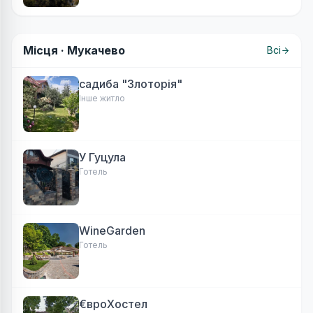
Місця ·
Мукачево
Всі
садиба "Злоторія"
Інше житло
У Гуцула
Готель
WineGarden
Готель
€вроХостел