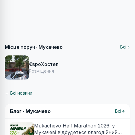
Місця поруч ·
Мукачево
Всі
€вроХостел
Розміщення
← Всі новини
Блог ·
Мукачево
Всі
Mukachevo Half Marathon 2026: у
Мукачеві відбудеться благодійний