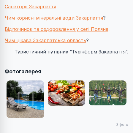
Санаторії Закарпаття
Чим корисні мінеральні води Закарпаття
?
Відпочинок та оздоровлення у селі Поляна
.
Чим цікава Закарпатська область
?
Туристичний путівник “Турінформ Закарпаття”.
Фотогалерея
3
фото