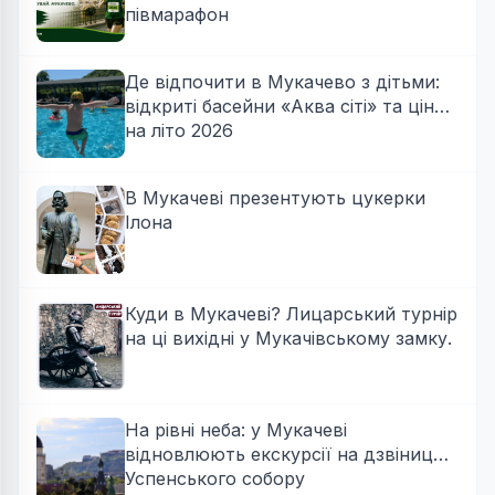
півмарафон
Де відпочити в Мукачево з дітьми:
відкриті басейни «Аква сіті» та ціни
на літо 2026
В Мукачеві презентують цукерки
Ілона
Куди в Мукачеві? Лицарський турнір
на ці вихідні у Мукачівському замку.
На рівні неба: у Мукачеві
відновлюють екскурсії на дзвіницю
Успенського собору