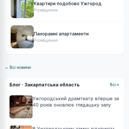
Квартири подобово Ужгород
Розміщення
Панорамні апартаменти
Розміщення
← Всі новини
Блог ·
Закарпатська область
Всі
Ужгородський драмтеатр вперше за
40 років оновлює глядацьку залу
В Ужгородському замку відкриють