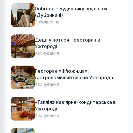
Dobrede – Будиночки під лісом
(Дубриничі)
Розміщення
Деца у нотаря - ресторан в
Ужгороді
Харчування
Ресторан «Ф'южн.ua»:
гастрономічний спокій Ужгорода.
Авторська локальна кухня, затишок
Харчування
«Галлія» кав’ярня-кондитерська в
Ужгороді
Харчування