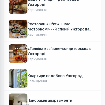
Ужгороді
Харчування
Ресторан «Ф'южн.ua»:
гастрономічний спокій Ужгорода.
Авторська локальна кухня, затишок
Харчування
«Галлія» кав’ярня-кондитерська в
Ужгороді
Харчування
Квартири подобово Ужгород
Розміщення
Панорамні апартаменти