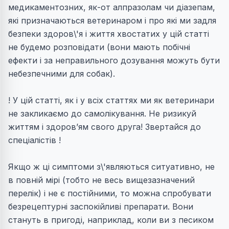
медикаментозних, як-от алпразолам чи діазепам,
які призначаються ветеринаром і про які ми задля
безпеки здоров\'я і життя хвостатих у цій статті
не будемо розповідати (вони мають побічні
ефекти і за неправильного дозування можуть бути
небезпечними для собак).
! У цій статті, як і у всіх статтях ми як ветеринари
не закликаємо до самолікування. Не ризикуй
життям і здоров’ям свого друга! Звертайся до
спеціалістів !
Якщо ж ці симптоми з\'являються ситуативно, не
в повній мірі (тобто не весь вищезазначений
перелік) і не є постійними, то можна спробувати
безрецептурні заспокійливі препарати. Вони
стануть в пригоді, наприклад, коли ви з песиком