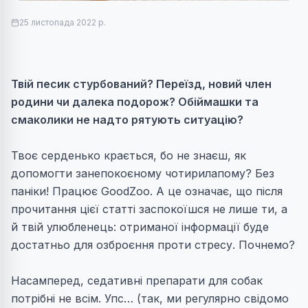
25 листопада 2022 р.
Твій песик стурбований? Переїзд, новий член
родини чи далека подорож? Обіймашки та
смаколики не надто рятують ситуацію?
Твоє серденько крається, бо не знаєш, як
допомогти занепокоєному чотирилапому? Без
паніки! Працює GoodZoo. А це означає, що після
прочитання цієї статті заспокоїшся не лише ти, а
й твій улюбленець: отриманої інформації буде
достатньо для озброєння проти стресу. Почнемо?
Насамперед, седативні препарати для собак
потрібні не всім. Упс… (так, ми регулярно свідомо