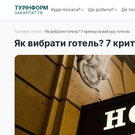
ТУРІНФОРМ
Куди поїхати?
Що робити?
Де по
ЗАКАРПАТТЯ
Головна
Блог
Як вибрати готель? 7 критеріїв вибору готелю
Як вибрати готель? 7 кри