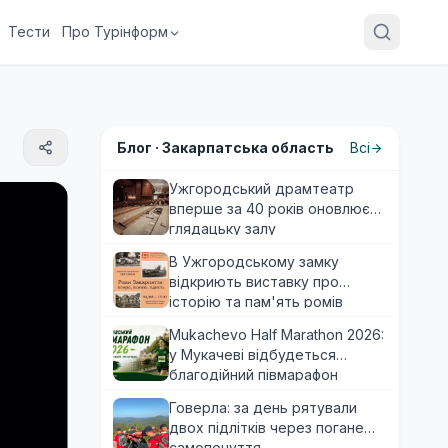
Тести
Про Турінформ
Блог ·
Закарпатська область
Всі
Ужгородський драмтеатр
вперше за 40 років оновлює
глядацьку залу
В Ужгородському замку
відкриють виставку про
історію та пам'ять ромів
Закарпаття
Mukachevo Half Marathon 2026:
у Мукачеві відбудеться
благодійний півмарафон
Говерла: за день рятували
двох підлітків через погане
самопочуття