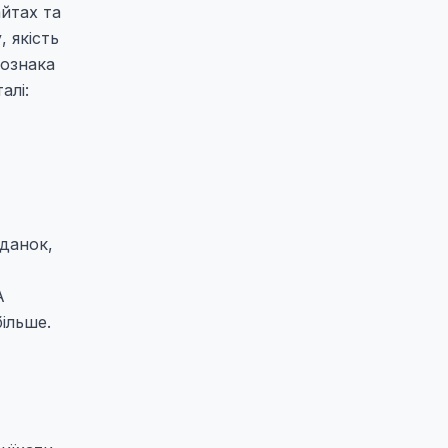
айтах та
 якість
 ознака
алі:
іданок,
А
ільше.