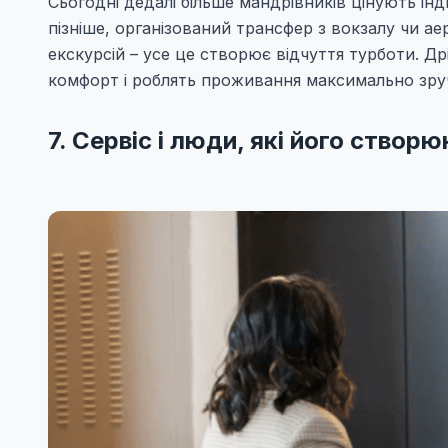
Сьогодні дедалі більше мандрівників цінують інд
пізніше, організований трансфер з вокзалу чи а
екскурсій – усе це створює відчуття турботи. Д
комфорт і роблять проживання максимально зру
7. Сервіс і люди, які його створ