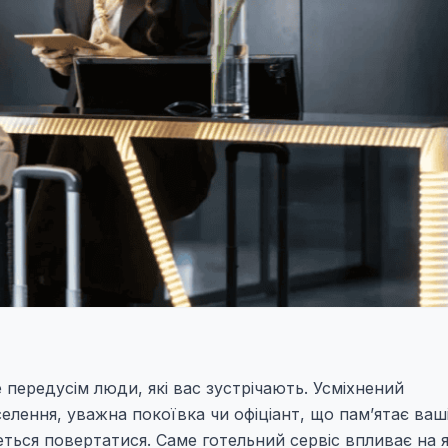
Це передусім люди, які вас зустрічають. Усміхнений
елення, уважна покоївка чи офіціант, що пам’ятає ваш
ться повертатися. Саме готельний сервіс впливає на я