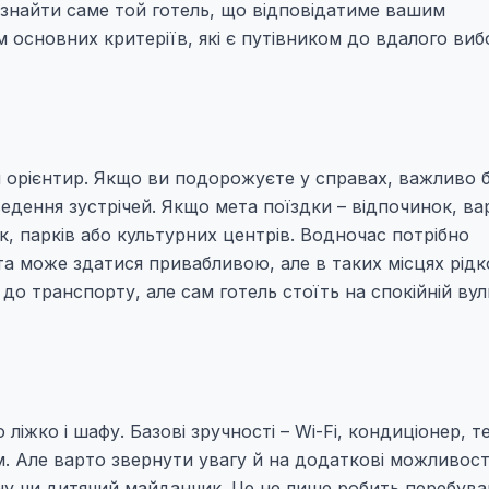
і знайти саме той готель, що відповідатиме вашим
м основних критеріїв, які є путівником до вдалого виб
 орієнтир. Якщо ви подорожуєте у справах, важливо 
ведення зустрічей. Якщо мета поїздки – відпочинок, ва
к, парків або культурних центрів. Водночас потрібно
та може здатися привабливою, але в таких місцях рідк
до транспорту, але сам готель стоїть на спокійній вул
ліжко і шафу. Базові зручності – Wi-Fi, кондиціонер, т
м. Але варто звернути увагу й на додаткові можливості
ону чи дитячий майданчик. Це не лише робить перебув