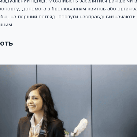
ивідуальний підхід. Можливість заселитися раніше чи 
еропорту, допомога з бронюванням квитків або організа
рібні, на перший погляд, послуги насправді визначають
чним.
юють