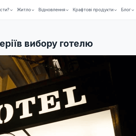
їсти?
Житло
Відновлення
Крафтові продукти
Блог
теріїв вибору готелю