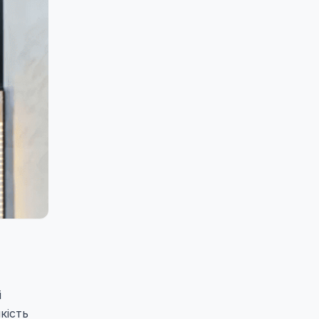
і
кість