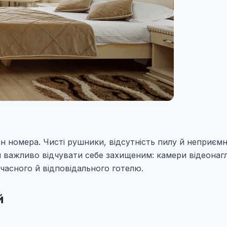
тан номера. Чисті рушники, відсутність пилу й неприєм
ш важливо відчувати себе захищеним: камери відеонаг
учасного й відповідального готелю.
й