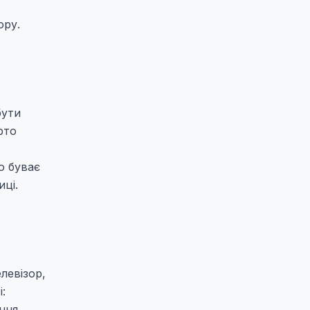
ору.
бути
рто
о буває
иці.
елевізор,
:
ання