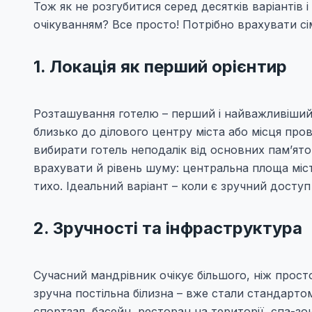
Тож як не розгубитися серед десятків варіантів 
очікуванням? Все просто! Потрібно врахувати сі
1. Локація як перший орієнтир
Розташування готелю – перший і найважливіший
близько до ділового центру міста або місця про
вибирати готель неподалік від основних пам’ято
врахувати й рівень шуму: центральна площа міс
тихо. Ідеальний варіант – коли є зручний доступ 
2. Зручності та інфраструктура
Сучасний мандрівник очікує більшого, ніж просто 
зручна постільна білизна – вже стали стандарто
спортзал, басейн, ресторан на території, спа-з