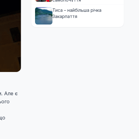
Тиса – найбільша річка
Закарпаття
. Але є
ього
що