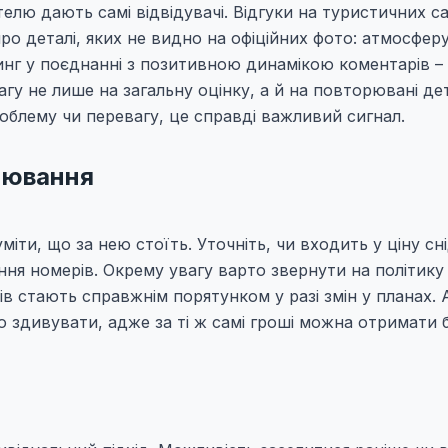
елю дають самі відвідувачі. Відгуки на туристичних с
о деталі, яких не видно на офіційних фото: атмосферу,
тинг у поєднанні з позитивною динамікою коментарів –
агу не лише на загальну оцінку, а й на повторювані дет
облему чи перевагу, це справді важливий сигнал.
онювання
іти, що за нею стоїть. Уточніть, чи входить у ціну сн
ння номерів. Окрему увагу варто звернути на політику
в стають справжнім порятунком у разі змін у планах. 
 здивувати, адже за ті ж самі гроші можна отримати б