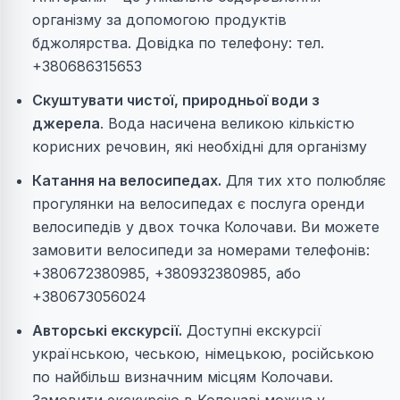
організму за допомогою продуктів
бджолярства. Довідка по телефону: тел.
+380686315653
Скуштувати чистої, природньої води з
джерела
. Вода насичена великою кількістю
корисних речовин, які необхідні для організму
Катання на велосипедах.
Для тих хто полюбляє
прогулянки на велосипедах є послуга оренди
велосипедів у двох точка Колочави. Ви можете
замовити велосипеди за номерами телефонів:
+380672380985, +380932380985, або
+380673056024
Авторські екскурсії.
Доступні екскурсії
українською, чеською, німецькою, російською
по найбільш визначним місцям Колочави.
Замовити екскурсію в Колочаві можна у