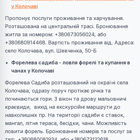
у Колочаві
Пропонує послуги проживання та харчування.
Розташована на центральній трасі. Бронювання
житла за номером: +380673056024, або
+380680914468. Вартість проживання від. Адреса:
село Колочава, вул. Шевченка, 50-Б
Форелева садиба - ловля форелі та купання в
чанах у Колочаві
Форелева Садиба розташований на окраїні села
Колочава, одразу поруч протікає річка та
починаються гори. З вікон та дрову мальовничі
краєвиди, вихід на екскурсійні маршрути до
навколишніх гір. На території садиби є ставок,
мангал, літня тераса, бесідки, чани. Можливість
ловити форель. Бронювання номерів та послуг за
тел: +380680081934, або +380673122618