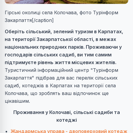
Гірські околиці села Колочава, фото Турінформ
Закарпаття[/caption]
Оберіть сільський, зелений туризм в Карпатах,
на території Закарпатської області, в межах
національних природних парків. Проживаючи у
господарів сільських садиб, ви тим самим
підтримуєте рівень життя місцевих жителів.
Туристичний інформаційний центр "Турінформ
Закарпаття" підібрав для вас перелік сільських
садиб, котеджів в Карпатах на території села
Колочава, що зроблять ваш відпочинок ще
цікавішим.
Проживання у Колочаві, сільські садиби та
котеджі
Жандармська управа - двоповерховий котедж