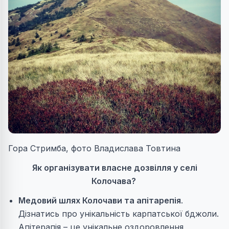
Гора Стримба, фото Владислава Товтина
Як організувати власне дозвілля у селі
Колочава?
Медовий шлях Колочави та апітарепія
.
Дізнатись про унікальність карпатської бджоли.
Апітерапія – це унікальне оздоровлення