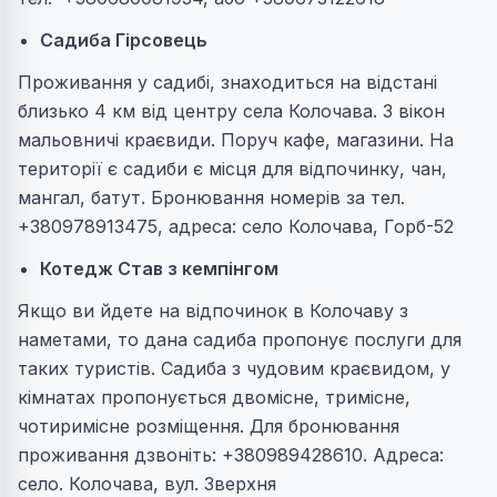
Садиба Гірсовець
Проживання у садибі, знаходиться на відстані
близько 4 км від центру села Колочава. З вікон
мальовничі краєвиди. Поруч кафе, магазини. На
території є садиби є місця для відпочинку, чан,
мангал, батут. Бронювання номерів за тел.
+380978913475, адреса: село Колочава, Горб-52
Котедж Став з кемпінгом
Якщо ви йдете на відпочинок в Колочаву з
наметами, то дана садиба пропонує послуги для
таких туристів. Садиба з чудовим краєвидом, у
кімнатах пропонується двомісне, тримісне,
чотиримісне розміщення. Для бронювання
проживання дзвоніть: +380989428610. Адреса:
село. Колочава, вул. Зверхня