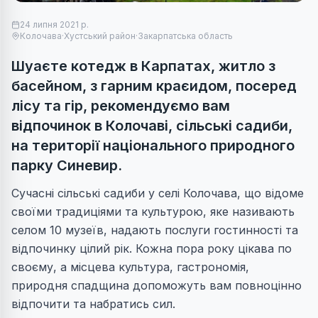
24 липня 2021 р.
Колочава
·
Хустський район
·
Закарпатська область
Шуаєте котедж в Карпатах, житло з
басейном, з гарним краєидом, посеред
лісу та гір, рекомендуємо вам
відпочинок в Колочаві, сільські садиби,
на території національного природного
парку Синевир.
Сучасні сільські садиби у селі Колочава, що відоме
своїми традиціями та культурою, яке називають
селом 10 музеїв, надають послуги гостинності та
відпочинку цілий рік. Кожна пора року цікава по
своєму, а місцева культура, гастрономія,
природня спадщина допоможуть вам повноцінно
відпочити та набратись сил.