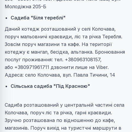
Молодіжна 205-Б
Садиба "Біля тереблі"
Даний котедж розташований у селі Колочава,
поруч мальовничі краєвиди, ліс та річка Теребля.
Зовсім поруч магазини та кафе. На території
котеджу є мангал, бесідка, альтанка. Бронювання
послуг проживання: тел. +380963108157,
або +380971961711 дзвонити лише на Viber.
Адреса: село Колочава, вул. Павла Тичини, 14
Сільська садиба "Під Красною"
Садиба розташований у центральній частині села
Колочава, поруч ліс та річка, гарні краєвиди.
Зручно розташована по відношенню до кафе,
магазинів. Поруч вихід на туристчні маршрути в