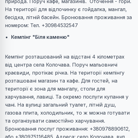
природа. Поруч кафе, магазинів. Оточення - гори.
На території для відпочинку є гойдалка, мангал,
бесідка, літній басейн. Бронювання проживання за
номером: Тел. +30984532547
Кемпінг "Біля каменю"
Кемпінг розташований на відстані 4 кілометрах
від центра села Колочава. Поруч мальовничі
краєвиди, протікає річка. На території кемпінгу
розташовані магазин та кафе. Для гостей, на
території є зона для мангалу, столи для
харчування, лавиці. Та окремо послуги купання у
чані. На вулиці загальний туалет, літній душ,
газова плита, холодильник, то ж можна готувати
та організувати самостійно харчування.
Бронювання послуг проживання: +380978890612,
або +380975116485. Адреса: село Колочава, вул.