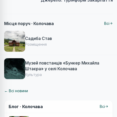
Місця поруч ·
Колочава
Всі
Садиба Став
Розміщення
Музей повстанців «Бункер Михайла
Штаєра» у селі Колочава
Культура
← Всі новини
Блог ·
Колочава
Всі