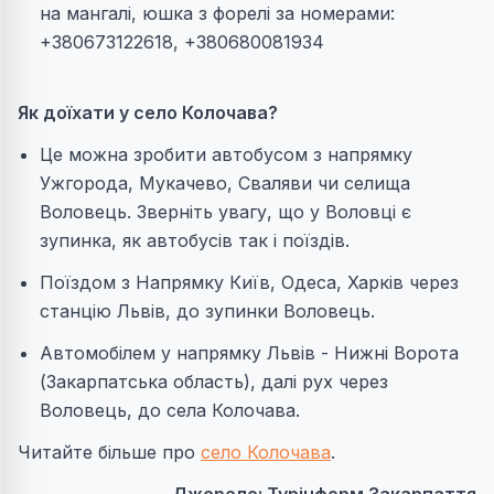
на мангалі, юшка з форелі за номерами:
+380673122618, +380680081934
Як доїхати у село Колочава?
Це можна зробити автобусом з напрямку
Ужгорода, Мукачево, Сваляви чи селища
Воловець. Зверніть увагу, що у Воловці є
зупинка, як автобусів так і поїздів.
Поїздом з Напрямку Київ, Одеса, Харків через
станцію Львів, до зупинки Воловець.
Автомобілем у напрямку Львів - Нижні Ворота
(Закарпатська область), далі рух через
Воловець, до села Колочава.
Читайте більше про
село Колочава
.
Джерело: Турінформ Закарпаття