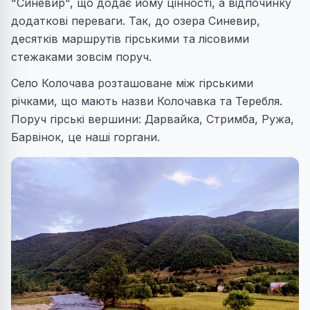
"Синевир", що додає йому цінності, а відпочинку
додаткові переваги. Так, до озера Синевир,
десятків маршрутів гірськими та лісовими
стежаками зовсім поруч.
Село Колочава розташоване між гірськими
річками, що мають назви Колочавка та Теребля.
Поруч гірські вершини: Дарвайка, Стримба, Ружа,
Барвінок, це наші горгани.