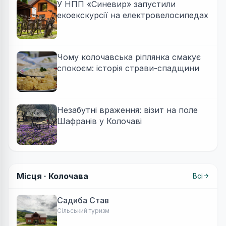
У НПП «Синевир» запустили
екоекскурсії на електровелосипедах
Чому колочавська ріплянка смакує
спокоєм: історія страви-спадщини
Незабутні враження: візит на поле
Шафранів у Колочаві
Місця ·
Колочава
Всі
Садиба Став
Сільський туризм