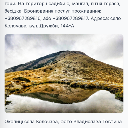
гори. На території садиби є, мангал, літня тераса,
бесідка. Бронювання послуг проживання:
+380967289816, або +380967289817. Адреса: село
Колочава, вул. Дружби, 144-А
Околиці села Колочава, фото Владислава Товтина