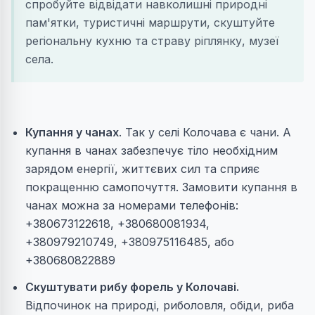
спробуйте відвідати навколишні природні
пам'ятки, туристичні маршрути, скуштуйте
регіональну кухню та страву ріплянку, музеї
села.
Купання у чанах
. Так у селі Колочава є чани. А
купання в чанах забезпечує тіло необхідним
зарядом енергії, життєвих сил та сприяє
покращенню самопочуття. Замовити купання в
чанах можна за номерами телефонів:
+380673122618, +380680081934,
+380979210749, +380975116485, або
+380680822889
Скуштувати рибу форель у Колочаві.
Відпочинок на природі, риболовля, обіди, риба