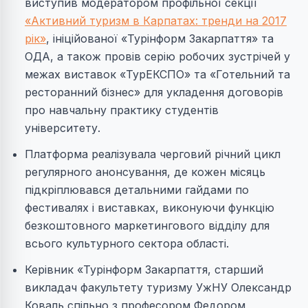
виступив модератором профільної секції
«Активний туризм в Карпатах: тренди на 2017
рік»
, ініційованої «Турінформ Закарпаття» та
ОДА, а також провів серію робочих зустрічей у
межах виставок «ТурЕКСПО» та «Готельний та
ресторанний бізнес» для укладення договорів
про навчальну практику студентів
університету.
Платформа реалізувала черговий річний цикл
регулярного анонсування, де кожен місяць
підкріплювався детальними гайдами по
фестивалях і виставках, виконуючи функцію
безкоштовного маркетингового відділу для
всього культурного сектора області.
Керівник «Турінформ Закарпаття, старший
викладач факультету туризму УжНУ Олександр
Коваль спільно з професором Федором