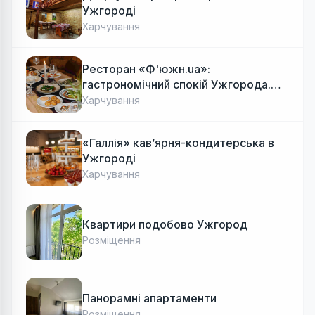
Ужгороді
Харчування
Ресторан «Ф'южн.ua»:
гастрономічний спокій Ужгорода.
Авторська локальна кухня, затишок
Харчування
«Галлія» кав’ярня-кондитерська в
Ужгороді
Харчування
Квартири подобово Ужгород
Розміщення
Панорамні апартаменти
Розміщення