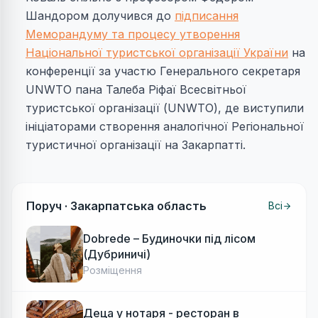
Шандором долучився до
підписання
Меморандуму та процесу утворення
Національної туристської організації України
на
конференції за участю Генерального секретаря
UNWTO пана Талеба Ріфаї Всесвітньої
туристської організації (UNWTO), де виступили
ініціаторами створення аналогічної Регіональної
туристичної організації на Закарпатті.
Поруч ·
Закарпатська область
Всі
Dobrede – Будиночки під лісом
(Дубриничі)
Розміщення
Деца у нотаря - ресторан в