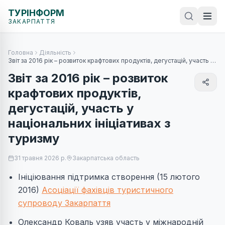
ТУРІНФОРМ
ЗАКАРПАТТЯ
Головна
Діяльність
Звіт за 2016 рік – розвиток крафтових продуктів, дегустацій, участь у
національних ініціативах з туризму
Звіт за 2016 рік – розвиток
крафтових продуктів,
дегустацій, участь у
національних ініціативах з
туризму
31 травня 2026 р.
Закарпатська область
Ініціювання підтримка створення (15 лютого
2016)
Асоціації фахівців туристичного
супроводу Закарпаття
Олександр Коваль узяв участь у міжнародній