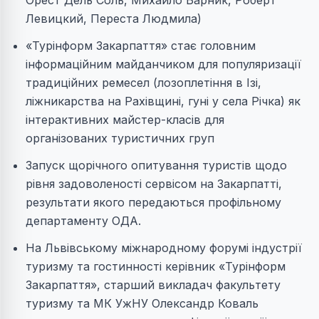
Орест Дель Соль, Михайло Барник, Роберт
Левицкий, Переста Людмила)
«Турінформ Закарпаття» стає головним
інформаційним майданчиком для популяризації
традиційних ремесел (лозоплетіння в Ізі,
ліжникарства на Рахівщині, гуні у села Річка) як
інтерактивних майстер-класів для
організованих туристичних груп
Запуск щорічного опитування туристів щодо
рівня задоволеності сервісом на Закарпатті,
результати якого передаються профільному
департаменту ОДА.
На Львівському міжнародному форумі індустрії
туризму та гостинності керівник «Турінформ
Закарпаття», старший викладач факультету
туризму та МК УжНУ Олександр Коваль