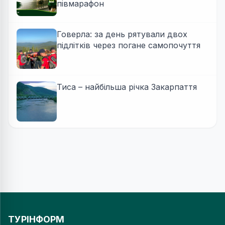
півмарафон
Говерла: за день рятували двох
підлітків через погане самопочуття
Тиса – найбільша річка Закарпаття
ТУРІНФОРМ