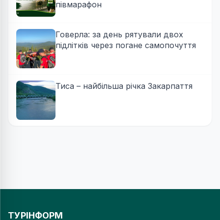
півмарафон
Говерла: за день рятували двох
підлітків через погане самопочуття
Тиса – найбільша річка Закарпаття
ТУРІНФОРМ