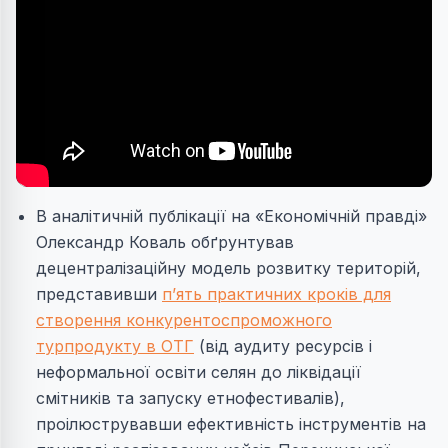
В аналітичній публікації на «Економічній правді»
Олександр Коваль обґрунтував
децентралізаційну модель розвитку територій,
представивши
п’ять практичних кроків для
створення конкурентоспроможного
турпродукту в ОТГ
(від аудиту ресурсів і
неформальної освіти селян до ліквідації
смітників та запуску етнофестивалів),
проілюструвавши ефективність інструментів на