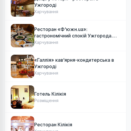
Ужгороді
Харчування
Ресторан «Ф'южн.ua»:
гастрономічний спокій Ужгорода.
Авторська локальна кухня, затишок
Харчування
«Галлія» кав’ярня-кондитерська в
Ужгороді
Харчування
Готель Кілікія
Розміщення
Ресторан Кілікія