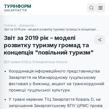
ТУРІНФОРМ
ЗАКАРПАТТЯ
Головна
Діяльність
Звіт за 2019 рік – моделі розвитку туризму громад та концепція
"повільний туризм"
Звіт за 2019 рік – моделі
розвитку туризму громад та
концепція "повільний туризм"
31 травня 2026 р.
Закарпатська область
Координація інформаційного представництва
Закарпаття на Міжнародному гуцульському
фестивалі у Вижниці, акцент на транскордонній
промоції гуцульської культури.
У травні керівник ТІЦ Закарпаття Коваль О. на
запрошення Закарпатському ВПУ ЦРМС провів