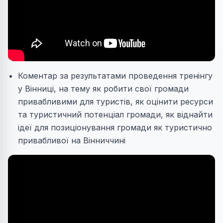
Коментар за результатами проведення тренінгу
у Вінниці, на тему як робити свої громади
привабливими для туристів, як оцінити ресурси
та туристичний потенціал громади, як віднайти
ідеї для позиціонування громади як туристично
привабливої на Вінниччині