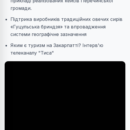
прикладі реалізованих кейсів Перечинської
громади.
Підтрика виробників традиційних овечих сирів
«Гуцульська бриндзя» та впровадження
системи географічне зазначення
Яким є туризм на Закарпатті? Інтерв'ю
телеканалу "Тиса"