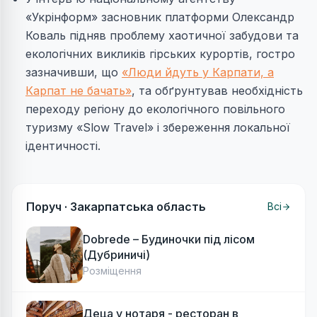
«Укрінформ» засновник платформи Олександр
Коваль підняв проблему хаотичної забудови та
екологічних викликів гірських курортів, гостро
зазначивши, що
«Люди йдуть у Карпати, а
Карпат не бачать»
, та обґрунтував необхідність
переходу регіону до екологічного повільного
туризму «Slow Travel» і збереження локальної
ідентичності.
Поруч ·
Закарпатська область
Всі
Dobrede – Будиночки під лісом
(Дубриничі)
Розміщення
Деца у нотаря - ресторан в