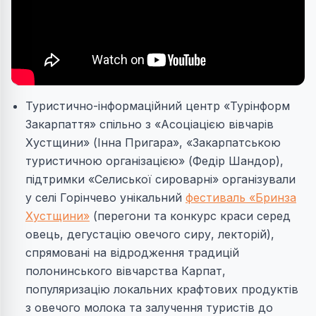
Туристично-інформаційний центр «Турінформ
Закарпаття» спільно з «Асоціацією вівчарів
Хустщини» (Інна Пригара», «Закарпатською
туристичною організацією» (Федір Шандор),
підтримки «Селиської сироварні» організували
у селі Горінчево унікальний
фестиваль «Бринза
Хустщини»
(перегони та конкурс краси серед
овець, дегустацію овечого сиру, лекторій),
спрямовані на відродження традицій
полонинського вівчарства Карпат,
популяризацію локальних крафтових продуктів
з овечого молока та залучення туристів до