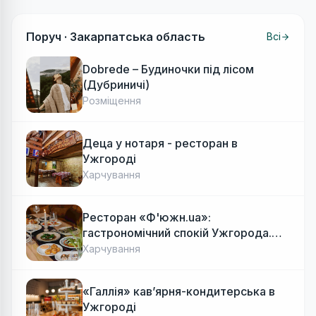
Поруч ·
Закарпатська область
Всі
Dobrede – Будиночки під лісом
(Дубриничі)
Розміщення
Деца у нотаря - ресторан в
Ужгороді
Харчування
Ресторан «Ф'южн.ua»:
гастрономічний спокій Ужгорода.
Авторська локальна кухня, затишок
Харчування
«Галлія» кав’ярня-кондитерська в
Ужгороді