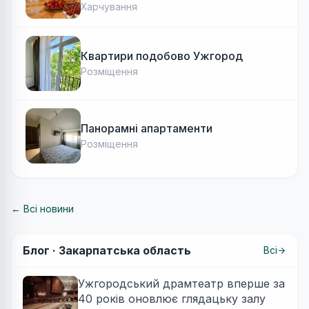
Харчування
Квартири подобово Ужгород
Розміщення
Панорамні апартаменти
Розміщення
← Всі новини
Блог ·
Закарпатська область
Всі
Ужгородський драмтеатр вперше за
40 років оновлює глядацьку залу