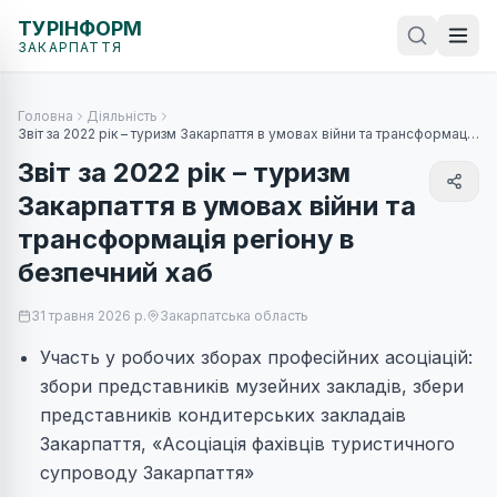
ТУРІНФОРМ
ЗАКАРПАТТЯ
Головна
Діяльність
Звіт за 2022 рік – туризм Закарпаття в умовах війни та трансформація
регіону в безпечний хаб
Звіт за 2022 рік – туризм
Закарпаття в умовах війни та
трансформація регіону в
безпечний хаб
31 травня 2026 р.
Закарпатська область
Участь у робочих зборах професійних асоціацій:
збори представників музейних закладів, збери
представників кондитерських закладаів
Закарпаття, «Асоціація фахівців туристичного
супроводу Закарпаття»