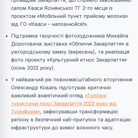
громадам Закарпаття, що сприяло завоюванню
селом Кваси Ясінянської ТГ 2-го місця із
проєктом «Мобільний пункт прийому молока»
від ГО «Кваси – наповнюйся!».
Підтримка творчості фотохудожника Михайла
Дороговича: виставка «Обличчя Закарпаття» в
ужгородському замку (вересень), та реалізація
фото проекту «Культурний етнос Закарпаття»
(осінь 2022 року).
У найважчий рік повномасштабного вторгнення
Олександр Коваль підготував критично
важливий аналітичний огляд
«Головні
туристичні події Закарпаття 2022 року від
Турінформ»
, зафіксувавши трансформацію
регіону в безпечний хаб-притулок та адаптацію
інфраструктури до вимог воєнного часу.