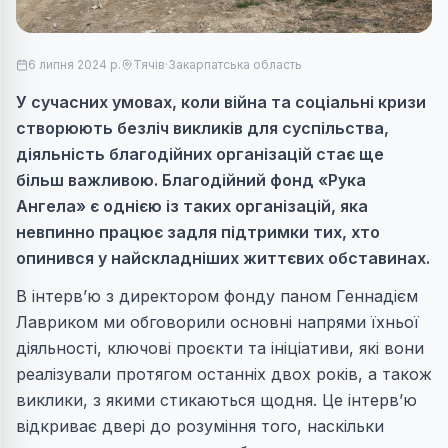
6 липня 2024 р.
Тячів
·
Закарпатська область
У сучасних умовах, коли війна та соціальні кризи
створюють безліч викликів для суспільства,
діяльність благодійних організацій стає ще
більш важливою. Благодійний фонд «Рука
Ангела» є однією із таких організацій, яка
невпинно працює задля підтримки тих, хто
опинився у найскладніших життєвих обставинах.
В інтерв’ю з директором фонду паном Геннадієм
Лавриком ми обговорили основні напрями їхньої
діяльності, ключові проєкти та ініціативи, які вони
реалізували протягом останніх двох років, а також
виклики, з якими стикаються щодня.
Це інтерв’ю
відкриває двері до розуміння того, наскільки