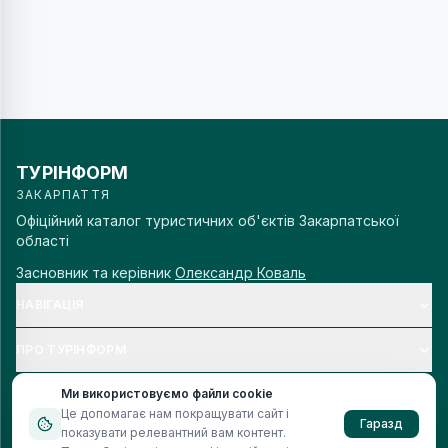
ТУРІНФОРМ
ЗАКАРПАТТЯ
Офіційний каталог туристичних об'єктів Закарпатської
області
Засновник та керівник
Олександр Коваль
НАВІГАЦІЯ
ПРО ТУРІНФОРМ
Ми використовуємо файли cookie
Це допомагає нам покращувати сайт і
Гаразд
показувати релевантний вам контент.
© 2006–
2026
Турінформ Закарпаття. Всі права захищено.