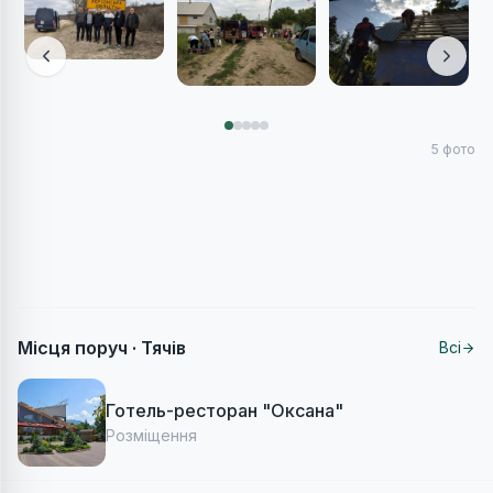
5
фото
Місця поруч ·
Тячів
Всі
Готель-ресторан "Оксана"
Розміщення