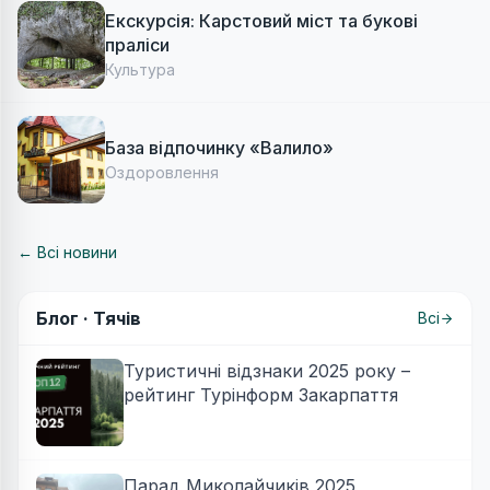
Екскурсія: Карстовий міст та букові
праліси
Культура
База відпочинку «Валило»
Оздоровлення
← Всі новини
Блог ·
Тячів
Всі
Туристичні відзнаки 2025 року –
рейтинг Турінформ Закарпаття
Парад Миколайчиків 2025