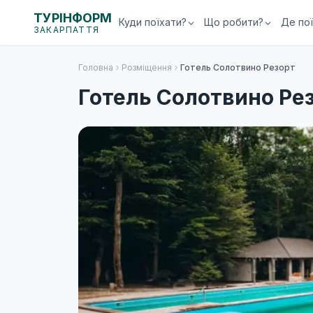
ТУРІНФОРМ
Куди поїхати?
Що робити?
Де по
ЗАКАРПАТТЯ
Головна
Розміщення
Готель Солотвино Резорт
Готель Солотвино Ре