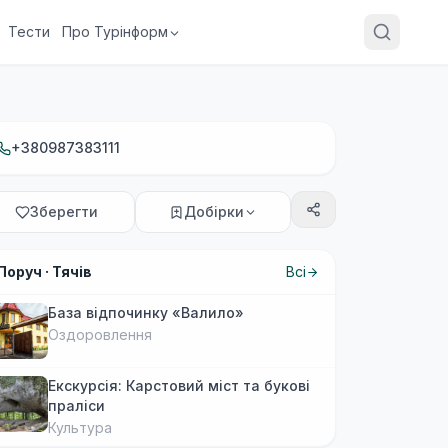
Тести
Про Турінформ
+380987383111
Зберегти
Добірки
Поруч ·
Тячів
Всі
База відпочинку «Валило»
Оздоровлення
Екскурсія: Карстовий міст та букові
праліси
Культура