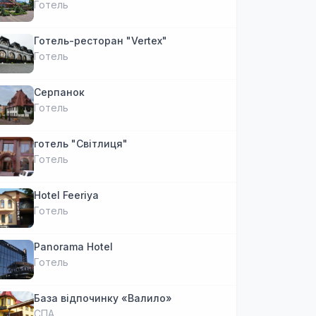
Готель
Готель-ресторан "Vertex"
Готель
Серпанок
Готель
готель "Світлиця"
Готель
Hotel Feeriya
Готель
Panorama Hotel
Готель
База відпочинку «Валило»
СПА