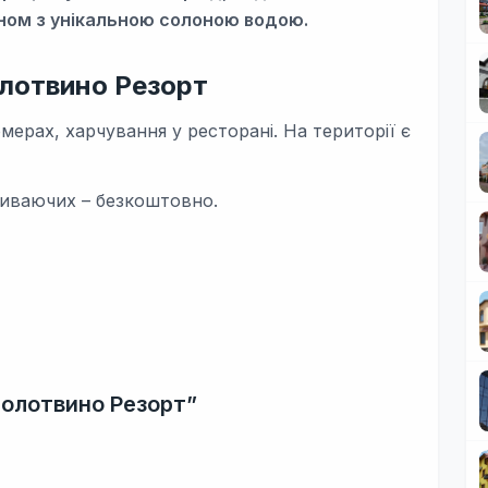
ом з унікальною солоною водою.
лотвино Резорт
ерах, харчування у ресторані. На території є
живаючих – безкоштовно.
Солотвино Резорт”