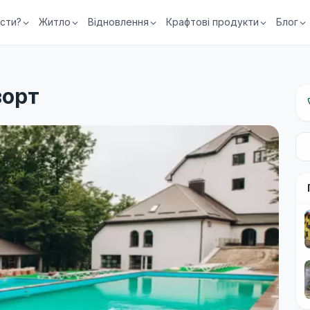
їсти?
Житло
Відновлення
Крафтові продукти
Блог
зорт