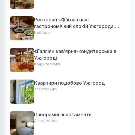
Ресторан «Ф'южн.ua»:
гастрономічний спокій Ужгорода.
Авторська локальна кухня, затишок
Ресторан
«Галлія» кав’ярня-кондитерська в
Ужгороді
Кондитерська
Квартири подобово Ужгород
Апартаменти
Панорамні апартаменти
Апартаменти