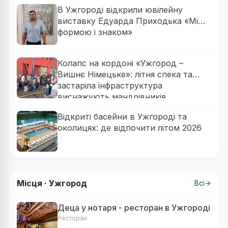
В Ужгороді відкрили ювілейну
виставку Едуарда Приходька «Між
формою і знаком»
Колапс на кордоні «Ужгород –
Вишнє Німецьке»: літня спека та
застаріла інфраструктура
виснажують мандрівників
Відкриті басейни в Ужгороді та
околицях: де відпочити літом 2026
Місця ·
Ужгород
Всі
Деца у нотаря - ресторан в Ужгороді
Ресторан