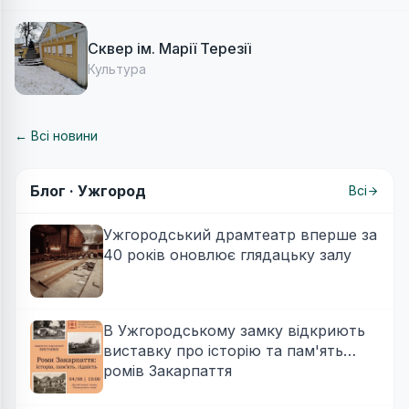
Сквер ім. Марії Терезії
Культура
← Всі новини
Блог ·
Ужгород
Всі
Ужгородський драмтеатр вперше за
40 років оновлює глядацьку залу
В Ужгородському замку відкриють
виставку про історію та пам'ять
ромів Закарпаття