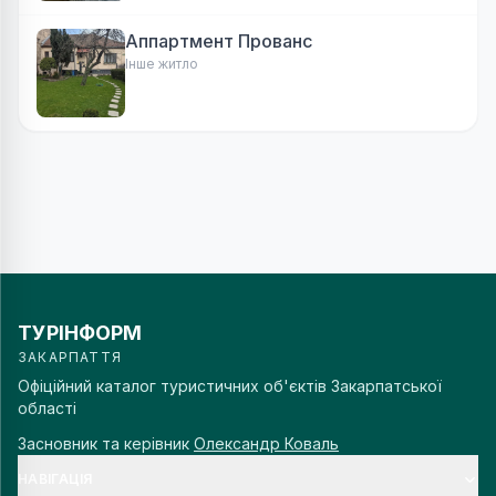
Аппартмент Прованс
Інше житло
ТУРІНФОРМ
ЗАКАРПАТТЯ
Офіційний каталог туристичних об'єктів Закарпатської
області
Засновник та керівник
Олександр Коваль
НАВІГАЦІЯ