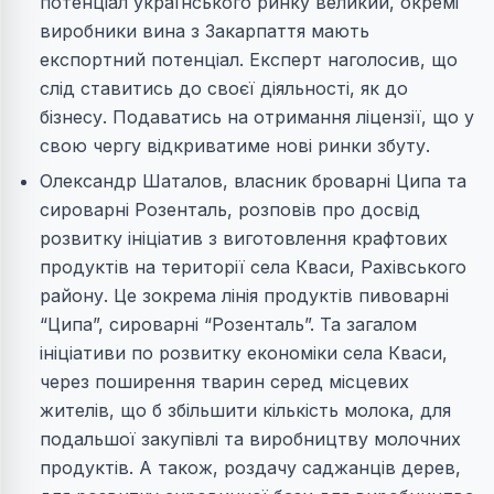
потенціал українського ринку великий, окремі
виробники вина з Закарпаття мають
експортний потенціал. Експерт наголосив, що
слід ставитись до своєї діяльності, як до
бізнесу. Подаватись на отримання ліцензії, що у
свою чергу відкриватиме нові ринки збуту.
Олександр Шаталов, власник броварні Ципа та
сироварні Розенталь, розповів про досвід
розвитку ініціатив з виготовлення крафтових
продуктів на території села Кваси, Рахівського
району. Це зокрема лінія продуктів пивоварні
“Ципа”, сироварні “Розенталь”. Та загалом
ініціативи по розвитку економіки села Кваси,
через поширення тварин серед місцевих
жителів, що б збільшити кількість молока, для
подальшої закупівлі та виробництву молочних
продуктів. А також, роздачу саджанців дерев,