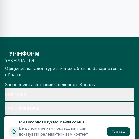
ТУРІНФОРМ
ЗАКАРПАТТЯ
Офіційний каталог туристичних об'єктів Закарпатської
області
Засновник та керівник
Олександр Коваль
НАВІГАЦІЯ
ПРО ТУРІНФОРМ
Ми використовуємо файли cookie
Це допомагає нам покращувати сайт і
Гаразд
показувати релевантний вам контент.
© 2006–
2026
Турінформ Закарпаття. Всі права захищено.