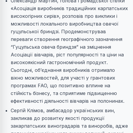
Олександр Мартин, голова Громадської спілки
«Асоціація виробників традиційних карпатських
високогірних сирів», розповів про виклики і
можливості локального виробництва овечої
гуцульської бриндзі. Продемонстрував
переваги створення географічного зазначення
“Гуцульська овеча бриндзя” на зміцнення
Асоціації вівчарів, ріст популярності та ціни на
високоякісний гастрономічний продукт.
Сьогодні, об’єднання виробників отримало
вікно можливостей, для участі у грантових
програмах FAO, що позитивно вплине на
стійкість бізнесу, та сприятиме підвищенню
ефективності діяльності вівчарів на полонинах.
Сергій Клімов, амбасадор українських вин,
закликав до розвитку якості продукції
закарпатських виноградарів та виноробів, адже