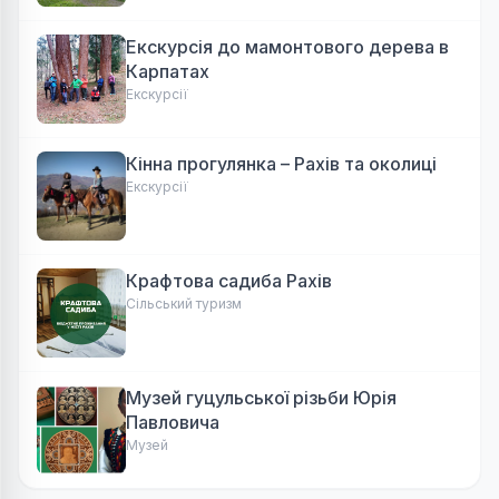
Екскурсія до мамонтового дерева в
Карпатах
Екскурсії
Кінна прогулянка – Рахів та околиці
Екскурсії
Крафтова садиба Рахів
Сільський туризм
Музей гуцульської різьби Юрія
Павловича
Музей