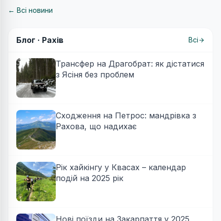
← Всі новини
Блог ·
Рахів
Всі
Трансфер на Драгобрат: як дістатися
з Ясіня без проблем
Сходження на Петрос: мандрівка з
Рахова, що надихає
Рік хайкінгу у Квасах – календар
подій на 2025 рік
Нові поїзди на Закарпаття у 2025