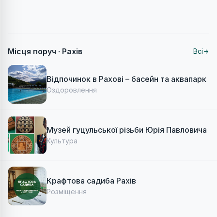
Місця поруч ·
Рахів
Всі
Відпочинок в Рахові – басейн та аквапарк
Оздоровлення
Музей гуцульської різьби Юрія Павловича
Культура
Крафтова садиба Рахів
Розміщення