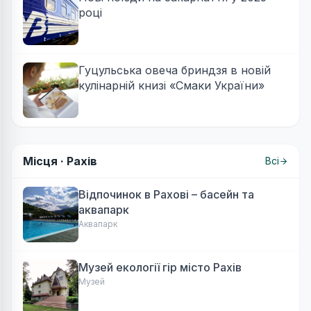
році
Гуцульська овеча бриндзя в новій
кулінарній книзі «Смаки України»
Місця ·
Рахів
Всі
Відпочинок в Рахові – басейн та
аквапарк
Аквапарк
Музей екології гір місто Рахів
Музей