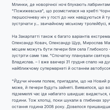
Млинки, де новорічної ночі блукають лабіринтам
"Пожижевська", що розмістилася на хребті Чорно
першосічневу ніч у гості до них навідуються й т
зустрічати у... звичайному міському тролейбусі,
На Закарпатті також є багато варіантів екстрема
Олександр Ковач, Олександр Щур, Мирослав Мар
місцем можуть бути печери біля села Глибокого –
зустріти саме там. "Спочатку планували святкува
Владислав. – І вже ввечері 31 грудня спало на д
найближчому супермаркеті й останнім автобусом 
"Йдучи нічним полем, пригадали, що на Новий рік
може, й печери будуть зайняті. Виявилося, що во
підземеллі час іде набагато швидше: видається,
години. Тож хлопці, поки шукали в глибинах зруч
остання година 2008 року. Довелося пришвидшен