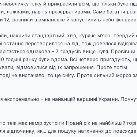
ли невеличку гілку й прикрасили всім, що тільки було пі
и, ложками, навіть презервативами. Саме багаття роз
ли 12, розпили шампанське й запустили в небо феєрвер
ли, накрили стандартний: хліб, куряче м’ясо, твердий 
і останнє перетворилося на лід, тож довелося відігрів
берігається однакова – 7 градусів вище нуля. Провівши
10 годині ранку були вдома. Всі четверо пригадують, щ
увати, відмовилися від їх запрошення. Проте потім
тоді не вистачало, то це снігу. Проте сильний мороз з
ася екстремально – на найвищій вершині України. Почну
о теж має намір зустріти Новий рік на найбільшій горі
для відпочинку, як... для пошуку натхнення до повсякд