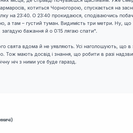
кісних місць, де справді почуваєшся щасливим. Уже сме
Мармаросів, котиться Чорногорою, спускається на засн
лку на 23:40. О 23:40 прокидаюся, сподіваючись поба
о, а там – густий туман. Видимість три метри. Ну, що
 загадую бажання й о 0:15 лягаю спати".
шого свята вдома й не уявляють. Усі наголошують, що в
то. Тож мають досвід і знання, що робити в разі надзв
ічну ніч з ними усе буде гаразд.
иничі)