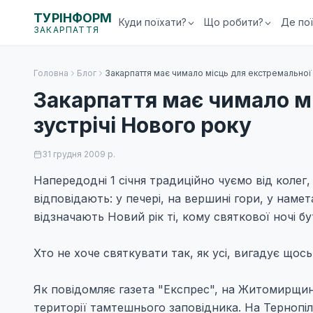
ТУРІНФОРМ
Куди поїхати?
Що робити?
Де по
ЗАКАРПАТТЯ
Головна
Блог
Закарпаття має чимало місць для екстремальної 
Закарпаття має чимало м
зустрічі Нового року
31 грудня 2009 р.
Напередодні 1 січня традиційно чуємо від колег,
відповідають: у печері, на вершині гори, у наме
відзначають Новий рік ті, кому святкової ночі бу
Хто не хоче святкувати так, як усі, вигадує щось
Як повідомляє газета "Експрес", на Житомирщині
території тамтешнього заповідника. На Тернопі