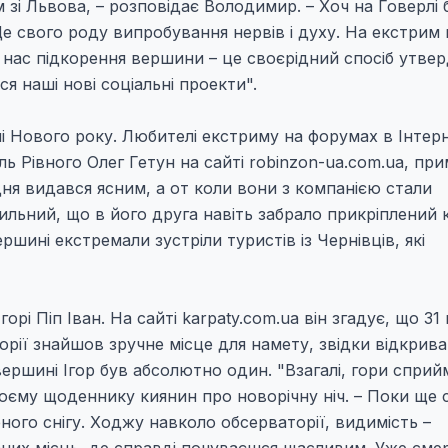
м зі Львова, – розповідає Володимир. – Хоч на Говерлі
Це свого роду випробування нервів і духу. На екстрим
Для нас підкорення вершини – це своєрідний спосіб утве
я наші нові соціальні проекти".
ічі Нового року. Любителі екстриму на форумах в Інтерн
ь Рівного Олег Гетун на сайті robinzon-ua.com.ua, при
дня видався ясним, а от коли вони з компанією стали
 сильний, що в його друга навіть забрало прикріплений 
ршині екстремали зустріли туристів із Чернівців, які
орі Піп Іван. На сайті karpaty.com.ua він згадує, що 31
орії знайшов зручне місце для намету, звідки відкрив
ершині Ігор був абсолютно один. "Взагалі, гори спри
воєму щоденнику киянин про новорічну ніч. – Поки ще с
ного снігу. Ходжу навколо обсерваторії, видимість –