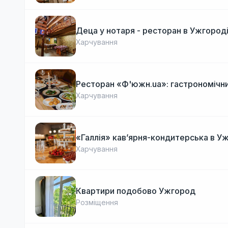
Деца у нотаря - ресторан в Ужгород
Харчування
Ресторан «Ф'южн.ua»: гастрономічни
Харчування
«Галлія» кав’ярня-кондитерська в У
Харчування
Квартири подобово Ужгород
Розміщення