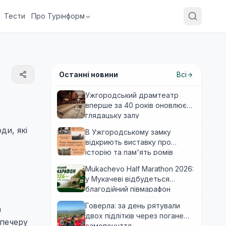
Тести
Про Турінформ
Останні новини
Всі
Ужгородський драмтеатр
вперше за 40 років оновлює
глядацьку залу
ди, які
В Ужгородському замку
відкриють виставку про
історію та пам'ять ромів
Закарпаття
Mukachevo Half Marathon 2026:
у Мукачеві відбудеться
благодійний півмарафон
Говерла: за день рятували
а
двох підлітків через погане
 печеру
самопочуття