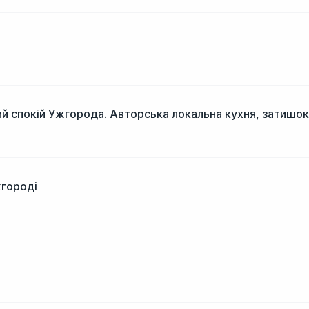
і
й спокій Ужгорода. Авторська локальна кухня, затишок
жгороді