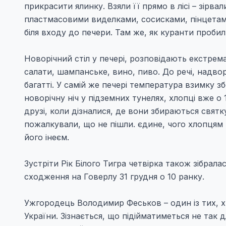
прикрасити ялинку. Взяли її прямо в лісі – зірва
пластмасовими виделками, сосисками, пінцетам
біля входу до печери. Там же, як куранти проби
Новорічний стіл у печері, розповідають екстрема
салати, шампанське, вино, пиво. До речі, надвор
багатті. У самій же печері температура взимку з
новорічну ніч у підземних тунелях, хлопці вже о 
друзі, коли дізналися, де вони збираються святк
пожалкували, що не пішли. єдине, чого хлопцям 
його інеєм.
Зустріти Рік Білого Тигра четвірка також зібрал
сходження на Говерлу 31 грудня о 10 ранку.
Ужгородець Володимир Феськов – один із тих, хт
України. Зізнається, що підійматиметься не так 