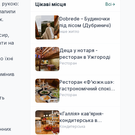
д рукою:
Цікаві місця
Всі
палили
Dobrede – Будиночки
к.
під лісом (Дубриничі)
Інше житло
сир,
ати на
Деца у нотаря -
ресторан в Ужгороді
о їхні
Ресторан
амінив
Ресторан «Ф'южн.ua»:
гастрономічний спокій
Ужгорода. Авторська
Ресторан
ть
локальна кухня,
затишок
«Галлія» кав’ярня-
кондитерська в
Ужгороді
Кондитерська
енних