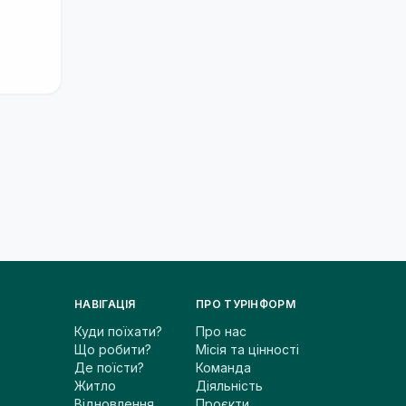
НАВІГАЦІЯ
ПРО ТУРІНФОРМ
Куди поїхати?
Про нас
Що робити?
Місія та цінності
Де поїсти?
Команда
Житло
Діяльність
Відновлення
Проєкти