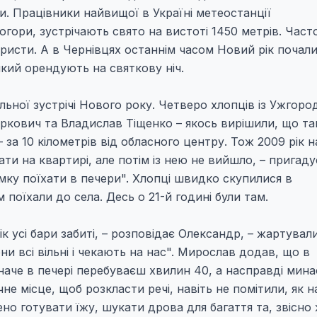
и. Працівники найвищої в Україні метеостанції
гори, зустрічають свято на вистоті 1450 метрів. Част
уристи. А в Чернівцях останнім часом Новий рік почал
 який орендують на святкову ніч.
льної зустрічі Нового року. Четверо хлопців із Ужгоро
кович та Владислав Тіщенко – якось вирішили, що т
 за 10 кілометрів від обласного центру. Тож 2009 рік 
ти на квартирі, але потім із нею не вийшло, – пригаду
умку поїхати в печери". Хлопці швидко скупилися в
поїхали до села. Десь о 21-й годині були там.
 усі бари забиті, – розповідає Олександр, – жартували
ни всі вільні і чекають на нас". Мирослав додав, що в
 наче в печері перебуваєш хвилин 40, а насправді мина
не місце, щоб розкласти речі, навіть не помітили, як н
о готувати їжу, шукати дрова для багаття та, звісно 