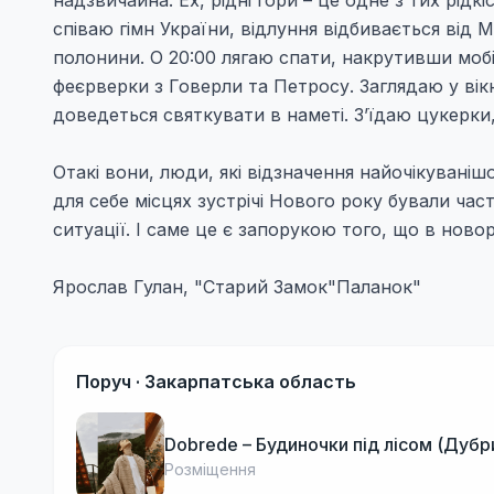
надзвичайна. Ех, рідні гори – це одне з тих рід
співаю гімн України, відлуння відбивається від 
полонини. О 20:00 лягаю спати, накрутивши мобі
феєрверки з Говерли та Петросу. Заглядаю у вікн
доведеться святкувати в наметі. З’їдаю цукерки,
Отакі вони, люди, які відзначення найочікувані
для себе місцях зустрічі Нового року бували час
ситуації. І саме це є запорукою того, що в новор
Ярослав Гулан, "Старий Замок"Паланок"
Поруч ·
Закарпатська область
Dobrede – Будиночки під лісом (Дубр
Розміщення