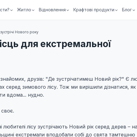
їсти?
Житло
Відновлення
Крафтові продукти
Блог
зустрічі Нового року
ісць для екстремальної
 знайомих, друзів: "Де зустрічатимеш Новий рік?" Є лю
тах серед зимового лісу. Тож ми вирішили дізнатися, як
ти вдома... нудно.
 своє.
 любителі лісу зустрічають Новий рік серед дерев – н
льщині екстремали вподобали собі до свята тамтешню