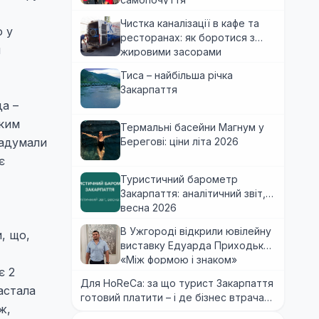
Чистка каналізації в кафе та
о у
ресторанах: як боротися з
и
жировими засорами
Тиса – найбільша річка
Закарпаття
да –
аким
Термальні басейни Магнум у
надумали
Берегові: ціни літа 2026
є
Туристичний барометр
Закарпаття: аналітичний звіт,
весна 2026
В Ужгороді відкрили ювілейну
, що,
виставку Едуарда Приходька
«Між формою і знаком»
є 2
Для HoReCa: за що турист Закарпаття
астала
готовий платити – і де бізнес втрачає
ж,
гроші