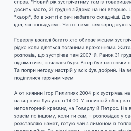
справ. "Новий рік зустрічатиму там із товарише
досить часто, 31 грудня зійдемо на неї вперше. 
"хворі", бо в житті є речі набагато складніші. 
ідеї, які сповідуємо. Часто саме там зароджуютьс
Говерлу взагалі багато хто оби­рає місцем зустр
рідко коли діляться поганими враженнями. Жител
розповів, що зустрічав там 2007-й. Ранок 31 гру
підніматися, почалася буря. Вітер був настільки
Та попри негоду настрій у всіх був добрий. На ве
поділилися гарячим чаєм.
А от киянин Ігор Пилипияк 2004 рік зустрічав на г
на вершині був уже о 14.00. У колишній обсерват
неповторний краєвид на Говерлу й Петрос. На в
зовсім по іншому, коли ти сам, – розповідає у с
розставляю намет, готую чай з лимоном із топле