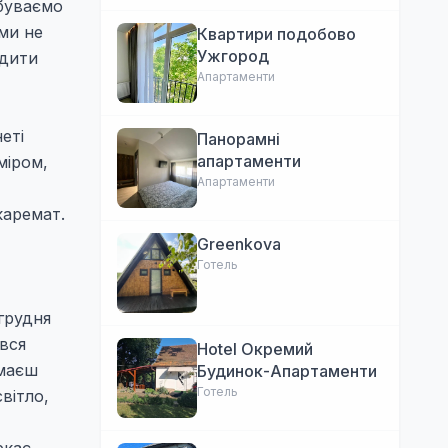
 буваємо
 ми не
Квартири подобово
Ужгород
рдити
Апартаменти
еті
Панорамні
апартаменти
міром,
Апартаменти
каремат.
Greenkova
Готель
 грудня
ався
Hotel Окремий
ймаєш
Будинок-Апартаменти
Готель
вітло,