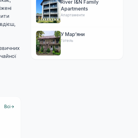
ркає,
River I&N Family
іжені
Apartments
Апартаменти
чити
 вдієш,
У Марʼяни
Готель
 звичних
ичайної
Всі