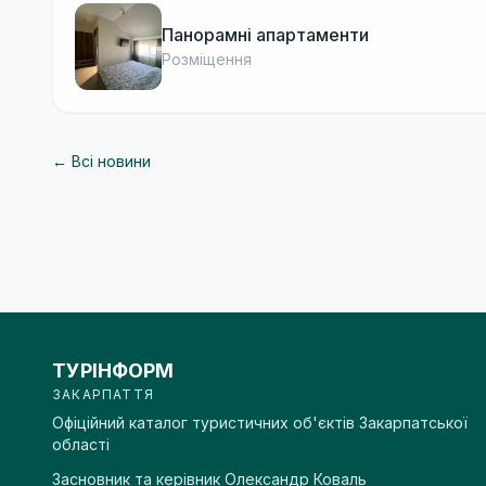
Панорамні апартаменти
Розміщення
← Всі новини
ТУРІНФОРМ
ЗАКАРПАТТЯ
Офіційний каталог туристичних об'єктів Закарпатської
області
Засновник та керівник
Олександр Коваль