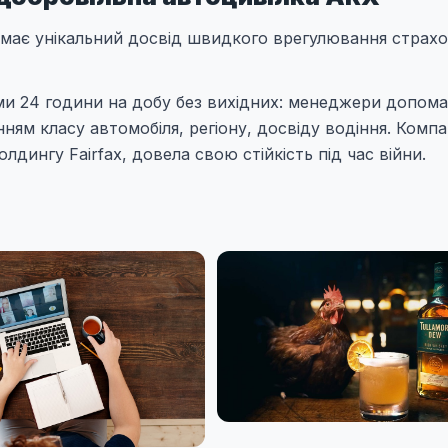
 має унікальний досвід швидкого врегулювання страх
ями 24 години на добу без вихідних: менеджери допом
ям класу автомобіля, регіону, досвіду водіння. Компа
дингу Fairfax, довела свою стійкість під час війни.