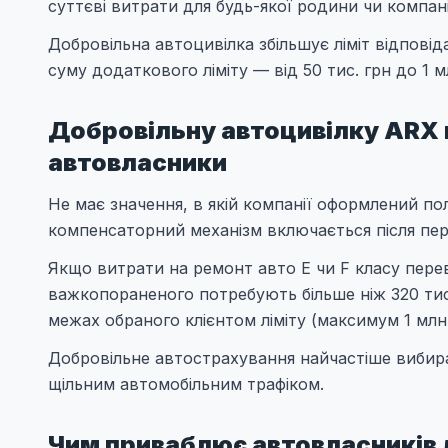
суттєві витрати для будь-якої родини чи компані
Добровільна автоцивілка збільшує ліміт відпові
суму додаткового ліміту — від 50 тис. грн до 1 м
Добровільну автоцивілку ARX 
автовласники
Не має значення, в якій компанії оформлений п
компенсаторний механізм включається після пе
Якщо витрати на ремонт авто E чи F класу переви
важкопораненого потребують більше ніж 320 ти
межах обраного клієнтом ліміту (максимум 1 млн 
Добровільне автострахування найчастіше вибираю
щільним автомобільним трафіком.
Чим приваблює автовласників 