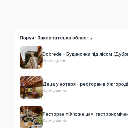
Поруч ·
Закарпатська область
Dobrede – Будиночки під лісом (Дубр
Розміщення
Деца у нотаря - ресторан в Ужгород
Харчування
Ресторан «Ф'южн.ua»: гастрономічни
Харчування