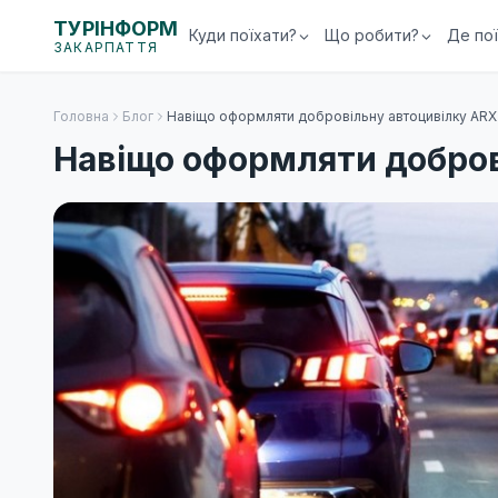
ТУРІНФОРМ
Куди поїхати?
Що робити?
Де по
ЗАКАРПАТТЯ
Головна
Блог
Навіщо оформляти добровільну автоцивілку ARX
Навіщо оформляти добров