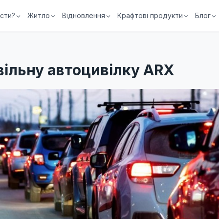
їсти?
Житло
Відновлення
Крафтові продукти
Блог
ільну автоцивілку ARX