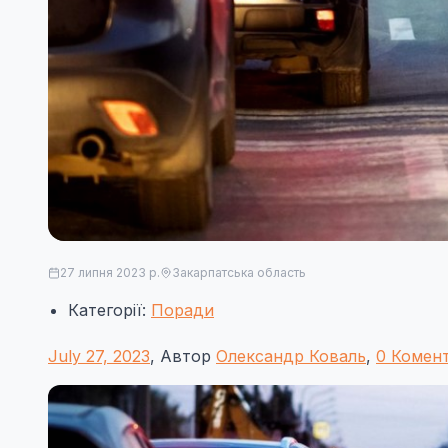
27 липня 2023 р.
Закарпатська область
Категорії:
Поради
July 27, 2023
, Автор
Олександр Коваль
,
0 Комент