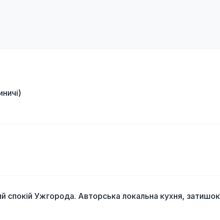
иничі)
і
й спокій Ужгорода. Авторська локальна кухня, затишок