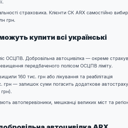
ї.
дальності страховика. Клієнти СК ARX самостійно виби
лн грн.
можуть купити всі українські
оліс ОСЦПВ. Добровільна автоцивілка — окреме страху
ревищення передбаченого полісом ОСЦПВ ліміту.
щили 160 тис. грн або лікування та реабілітація
с. грн — залишок суми погасить додаткове автострах
грн).
ть автоперевізники, мешканці великих міст та регіоні
добровільна автоцивілка ARX