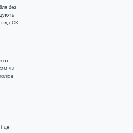
іля без
ищують
і
від СК
вто.
кам чи
поліса
і це