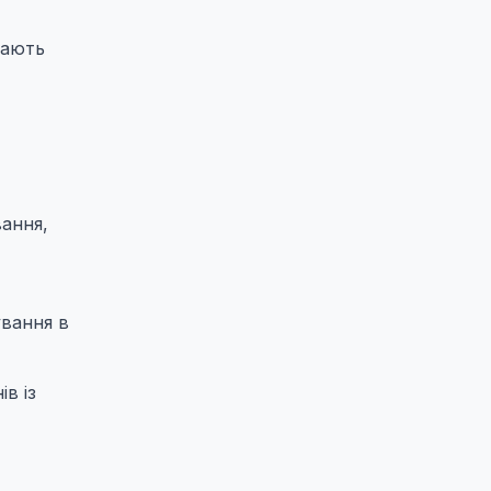
рають
вання,
ування в
в із