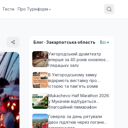
Тести
Про Турінформ
Блог ·
Закарпатська область
Всі
Ужгородський драмтеатр
вперше за 40 років оновлює
глядацьку залу
В Ужгородському замку
відкриють виставку про
історію та пам'ять ромів
Закарпаття
Mukachevo Half Marathon 2026:
у Мукачеві відбудеться
благодійний півмарафон
Говерла: за день рятували
двох підлітків через погане
самопочуття