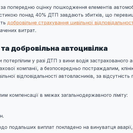
 за попередню оцінку пошкодження елементів автомоб
атистикою понад 40% ДТП завдають збитків, що перев
ють
добровільне страхування цивільної відповідальност
ачених витрат.
 та добровільна автоцивілка
 потерпілим у разі ДТП з вини водія застрахованого а
рахової компанії, а безпосередньо постраждалим, кліні
ільної відповідальності автовласників, за відсутність 
им компенсації в межах загальнодержавного ліміту:
н.
одо подальших виплат покладено на винуватця аварії, 