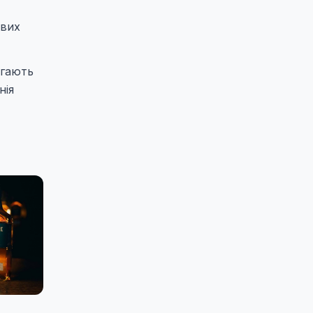
ових
агають
нія