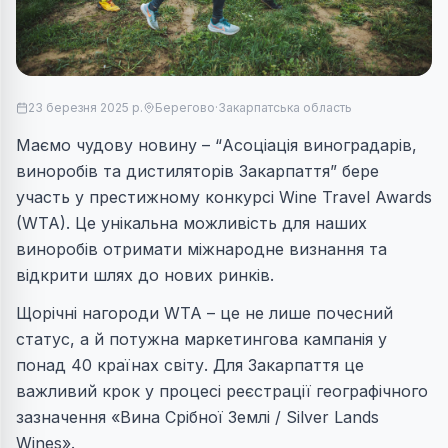
23 березня 2025 р.
Берегово
·
Закарпатська область
Маємо чудову новину – “Асоціація виноградарів,
виноробів та дистиляторів Закарпаття” бере
участь у престижному конкурсі Wine Travel Awards
(WTA). Це унікальна можливість для наших
виноробів отримати міжнародне визнання та
відкрити шлях до нових ринків.
Щорічні нагороди WTA – це не лише почесний
статус, а й потужна маркетингова кампанія у
понад 40 країнах світу. Для Закарпаття це
важливий крок у процесі реєстрації географічного
зазначення «Вина Срібної Землі / Silver Lands
Wines».