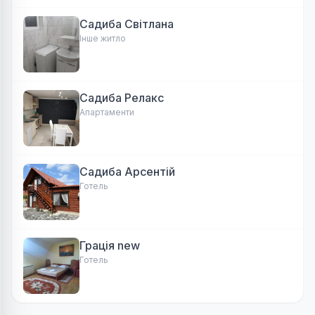
Садиба Світлана
Інше житло
Садиба Релакс
Апартаменти
Садиба Арсентій
Готель
Грація new
Готель