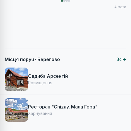
4
фото
Місця поруч ·
Берегово
Всі
Садиба Арсентій
Розміщення
Ресторан "Chizay. Мала Гора"
Харчування