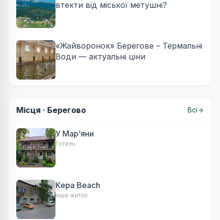
втекти від міської метушні?
«Жайворонок» Берегове – Термальні
Води — актуальні ціни
Місця ·
Берегово
Всі
У Марʼяни
Готель
Kepa Beach
Інше житло