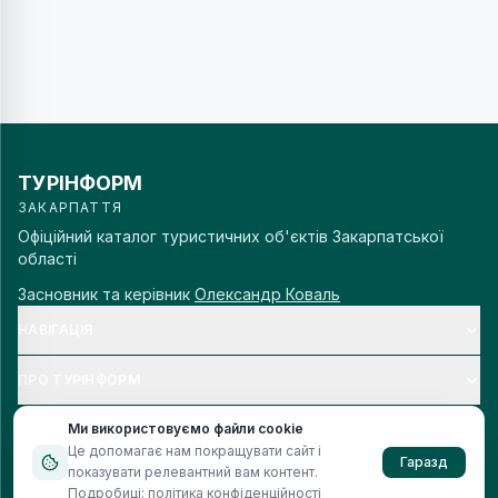
ТУРІНФОРМ
ЗАКАРПАТТЯ
Офіційний каталог туристичних об'єктів Закарпатської
області
Засновник та керівник
Олександр Коваль
НАВІГАЦІЯ
ПРО ТУРІНФОРМ
Ми використовуємо файли cookie
Це допомагає нам покращувати сайт і
Гаразд
показувати релевантний вам контент.
© 2006–
2026
Турінформ Закарпаття. Всі права захищено.
Подробиці:
політика конфіденційності