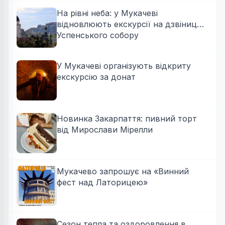
На рівні неба: у Мукачеві
відновлюють екскурсії на дзвіницю
Успенського собору
У Мукачеві організують відкриту
екскурсію за донат
Новинка Закарпаття: пивний торт
від Мирослави Мірелли
Мукачево запрошує на «Винний
фест над Латорицею»
Сезон тепла та оздоровлення в