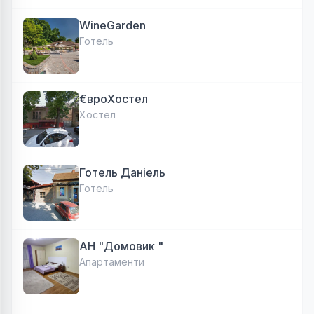
WineGarden
Готель
€вроХостел
Хостел
Готель Даніель
Готель
АН "Домовик "
Апартаменти