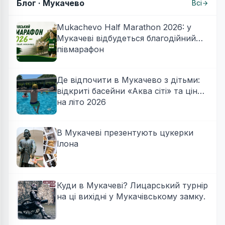
Блог ·
Мукачево
Всі
Mukachevo Half Marathon 2026: у
Мукачеві відбудеться благодійний
півмарафон
Де відпочити в Мукачево з дітьми:
відкриті басейни «Аква сіті» та ціни
на літо 2026
В Мукачеві презентують цукерки
Ілона
Куди в Мукачеві? Лицарський турнір
на ці вихідні у Мукачівському замку.