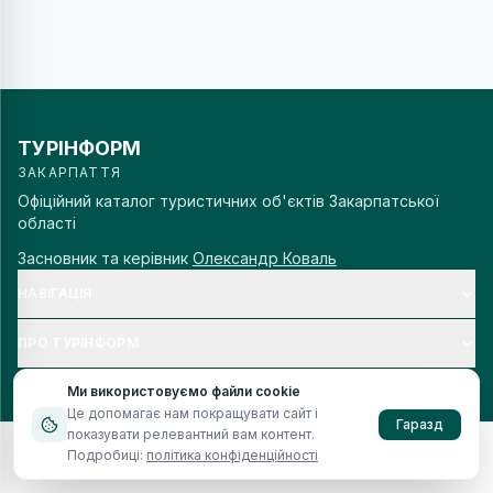
ТУРІНФОРМ
ЗАКАРПАТТЯ
Офіційний каталог туристичних об'єктів Закарпатської
області
Засновник та керівник
Олександр Коваль
НАВІГАЦІЯ
ПРО ТУРІНФОРМ
Ми використовуємо файли cookie
Це допомагає нам покращувати сайт і
Гаразд
показувати релевантний вам контент.
© 2006–
2026
Турінформ Закарпаття. Всі права захищено.
Подробиці:
політика конфіденційності
Зателефонувати