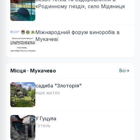
«Родинному гнізді», село Мідяниця
Міжнародний форум виноробів в
Мукачеві
Місця ·
Мукачево
Всі
садиба "Злоторія"
Інше житло
У Гуцула
Готель