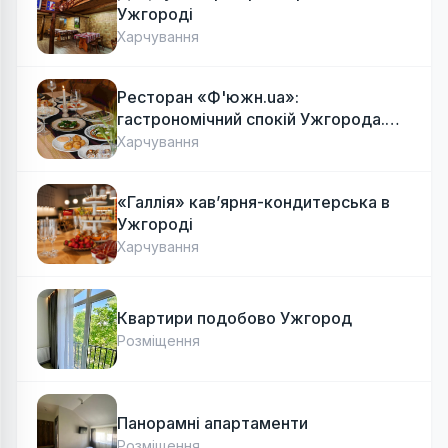
Ужгороді
Харчування
Ресторан «Ф'южн.ua»:
гастрономічний спокій Ужгорода.
Авторська локальна кухня, затишок
Харчування
«Галлія» кав’ярня-кондитерська в
Ужгороді
Харчування
Квартири подобово Ужгород
Розміщення
Панорамні апартаменти
Розміщення