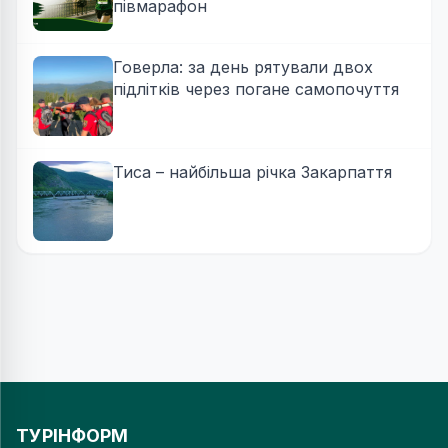
півмарафон
Говерла: за день рятували двох
підлітків через погане самопочуття
Тиса – найбільша річка Закарпаття
ТУРІНФОРМ