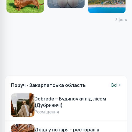
3
фото
Поруч ·
Закарпатська область
Всі
Dobrede – Будиночки під лісом
(Дубриничі)
Розміщення
Деца у нотаря - ресторан в