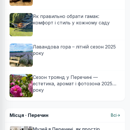
Як правильно обрати гамак:
комфорт і стиль у кожному саду
Лавандова гора – літній сезон 2025
року
Сезон троянд у Перечині —
естетика, аромат і фотозона 2025
року
Місця ·
Перечин
Всі
Музей в Перечині, як простір