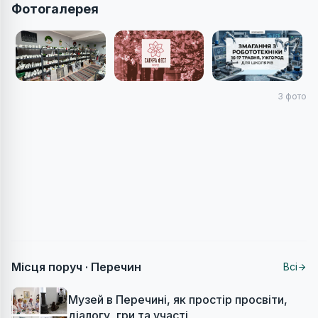
Фотогалерея
3
фото
Місця поруч ·
Перечин
Всі
Музей в Перечині, як простір просвіти,
діалогу, гри та участі