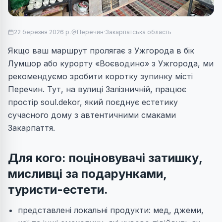
22 березня 2026 р.
Перечин
·
Закарпатська область
Якщо ваш маршрут пролягає з Ужгорода в бік
Лумшор або курорту «Воєводино» з Ужгорода, ми
рекомендуємо зробити коротку зупинку місті
Перечин. Тут, на вулиці Залізничній, працює
простір soul.dekor, який поєднує естетику
сучасного дому з автентичними смаками
Закарпаття.
Для кого: поціновувачі затишку,
мисливці за подарунками,
туристи-естети.
представлені локальні продукти: мед, джеми,