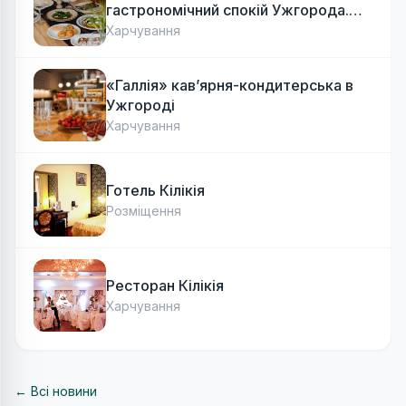
гастрономічний спокій Ужгорода.
Авторська локальна кухня, затишок
Харчування
«Галлія» кав’ярня-кондитерська в
Ужгороді
Харчування
Готель Кілікія
Розміщення
Ресторан Кілікія
Харчування
← Всі новини