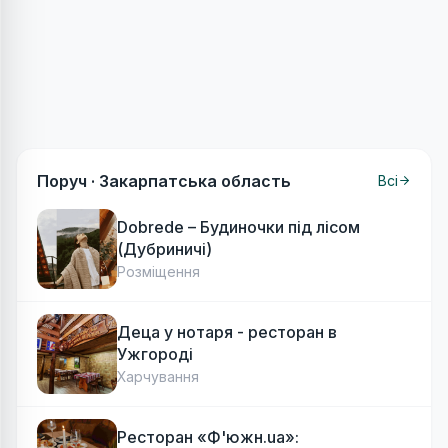
Поруч ·
Закарпатська область
Всі
Dobrede – Будиночки під лісом
(Дубриничі)
Розміщення
Деца у нотаря - ресторан в
Ужгороді
Харчування
Ресторан «Ф'южн.ua»: