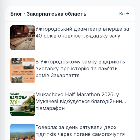
Блог ·
Закарпатська область
Всі
Ужгородський драмтеатр вперше за
40 років оновлює глядацьку залу
В Ужгородському замку відкриють
виставку про історію та пам'ять
ромів Закарпаття
Mukachevo Half Marathon 2026: у
Мукачеві відбудеться благодійний
півмарафон
Говерла: за день рятували двох
підлітків через погане самопочуття