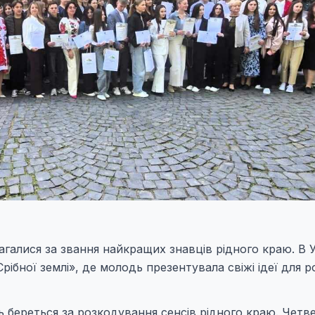
магалися за звання найкращих знавців рідного краю. В 
ібної землі», де молодь презентувала свіжі ідеї для 
 береться за розкодування сенсів рідного краю. Четв