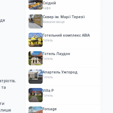
Східній
Кафе
Сквер ім. Марії Терезії
ндя
Визначні місця
Готельний комплекс АВІА
Готель
Готель Лаудон
Готель
Апартель Ужгород
Готель
тріотів.
 та
Villa P
Готель
ити
Forsage
е лише