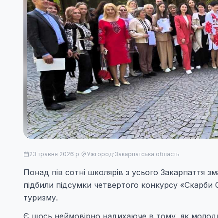
23 травня 2026 р.
Ужгород
·
Закарпатська область
Понад пів сотні школярів з усього Закарпаття з
підбили підсумки четвертого конкурсу «Скарби Ср
туризму.
Є щось неймовірно надихаюче в тому, як молодь