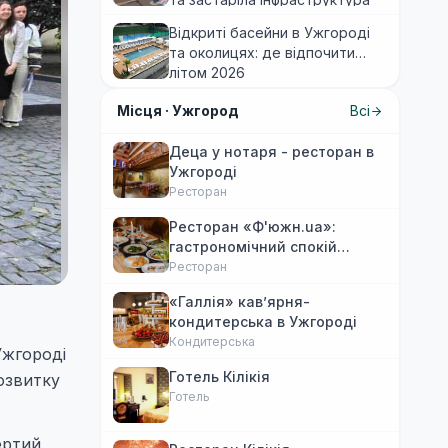
виснажують мандрівників
Відкриті басейни в Ужгороді
та околицях: де відпочити
літом 2026
Місця ·
Ужгород
Всі
Деца у нотаря - ресторан в
Ужгороді
Ресторан
Ресторан «Ф'южн.ua»:
гастрономічний спокій
Ужгорода. Авторська
Ресторан
локальна кухня, затишок
«Галлія» кав’ярня-
кондитерська в Ужгороді
Кондитерська
Ужгороді
Готель Кілікія
розвитку
Готель
ертий