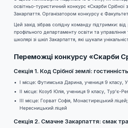
освітньо-туристичний конкурс «Скарби Срібної зе
Закарпаття. Організатором конкурсу є Факульте
Цей захід зібрав солідну команду підтримки: в
профільного департаменту освіти та управління
школярі зі шкіл Закарпаття, які шукали унікальні
Переможці конкурсу «Скарби Ср
Секція 1. Код Срібної землі: гостинніс
I місце: Футимська Дарина, учениця 9 класу,
II місце: Козуб Юлія, учениця 9 класу, Тур'є-Р
III місце: Горват Софія, Монастирецький ліцей;
Нересницький ліцей
Секція 2. Смачне Закарпаття: смак тр