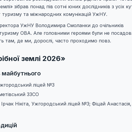
млі» зібрав понад пів сотні юних дослідників з усіх ку
т туризму та міжнародних комунікацій УжНУ.
ід ректора УжНУ Володимира Смоланки до очільників
 туризму ОВА. Але головними героями були не посадовц
сть там, де ми, дорослі, часто проходимо повз.
ібної землі 2026»
ть майбутнього
 Ужгородський ліцей №3
еметівський ЗЗСО
 Ірчак Нікіта, Ужгородський ліцей №3; Фіцай Анастасія,
адицій