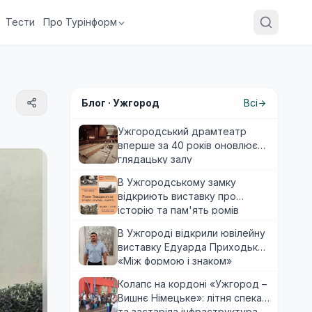
Тести
Про Турінформ
Блог ·
Ужгород
Всі
Ужгородський драмтеатр
вперше за 40 років оновлює
глядацьку залу
В Ужгородському замку
відкриють виставку про
історію та пам'ять ромів
Закарпаття
В Ужгороді відкрили ювілейну
виставку Едуарда Приходька
«Між формою і знаком»
Колапс на кордоні «Ужгород –
Вишнє Німецьке»: літня спека
та застаріла інфраструктура