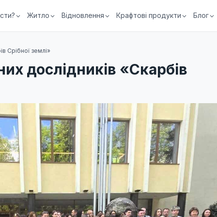
їсти?
Житло
Відновлення
Крафтові продукти
Блог
ів Срібної землі»
них дослідників «Скарбів