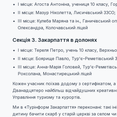
I місце: Агоста Антоніна, учениця 10 класу, Го
II місце: Мазур Ніколетта, Лисичівський ЗЗС
III місце: Кулеба Маряна та ін., Ганичівськи
Олександра, Колочавський ліцей
Секція 3. Закарпаття в долонях
I місце: Тереля Петро, учень 10 класу, Верхнь
II місце: Боярище Павло, Тур'є–Реметівський
III місце: Анна-Марія Головей, Тур'є-Реметівс
Роксолана, Монастирецький ліцей
Кожен учасник поїхав додому з сертифікатом, а 
Дванадцятеро найбільш відчайдушних креативник
Управління туризму та курортів.
Ми в «Турінформ Закарпаття» переконані: такі ініц
дитину бачити скарб у старій церкві за селом ч