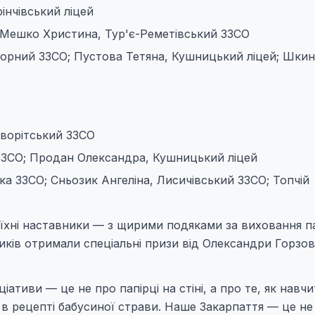
рінчівський ліцей
О; Мешко Христина, Тур'є-Реметівський ЗЗСО
й опорний ЗЗСО; Пустова Тетяна, Кушницький ліцей; Шки
оворітський ЗЗСО
 ЗЗСО; Продан Олександра, Кушницький ліцей
ька ЗЗСО; Сньозик Ангеліна, Лисичівський ЗЗСО; Топчій
їхні наставники — з щирими подяками за виховання па
ів отримали спеціальні призи від Олександри Горзов
іативи — це не про папірці на стіні, а про те, як навч
и в рецепті бабусиної страви. Наше Закарпаття — це н