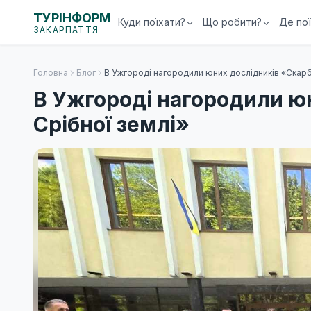
ТУРІНФОРМ
Куди поїхати?
Що робити?
Де по
ЗАКАРПАТТЯ
Головна
Блог
В Ужгороді нагородили юних дослідників «Скарб
В Ужгороді нагородили ю
Срібної землі»