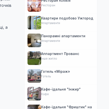
Ресторан Кілікія
точків
Ресторан
Квартири подобово Ужгород
Апартаменти
і, а
Панорамні апартаменти
Апартаменти
Аппартмент Прованс
Інше житло
Готель «Міраж»
Готель
Кафе-їдальня "Інжир"
Кафе
Кафе-їдальня "Фриштик" на