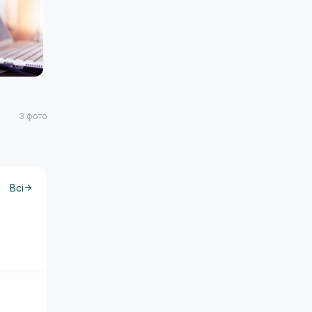
3
фото
Всі