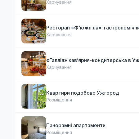
Харчування
Ресторан «Ф'южн.ua»: гастрономічни
Харчування
«Галлія» кав’ярня-кондитерська в У
Харчування
Квартири подобово Ужгород
Розміщення
Панорамні апартаменти
Розміщення