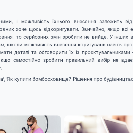
ими, і можливість їхнього внесення залежить від
мовник хоче щось відкоригувати. Звичайно, якщо всі 
ирання, то серйозних змін зробити не вийде. У інших 
ам, інколи можливість внесення коригувань навіть пр
мати деталі та обговорити їх із проєктувальниками 
кщо самостійно зробити правильний вибір не вдає
.
ра','Як купити бомбосховище? Рішення про будівництв