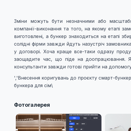
Зміни можуть бути незначними або масштабн
компанії-виконання та того, на якому етапі за
виготовлені, а бункер знаходиться на етапі зб
солідні фірми завжди йдуть назустріч замовник
у договорі. Хоча краще все-таки одразу проду
заощадите час, що піде на доопрацювання. Я
консультанти завжди готові прийти на допомогу
','Внесення коригувань до проєкту смарт-бунке
бункера для сім\
Фотогалерея