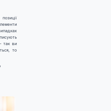
 позиції
елементи
випадках
описують
– так ви
ться, то
о