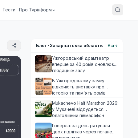
Тести
Про Турінформ
Блог ·
Закарпатська область
Всі
Ужгородський драмтеатр
вперше за 40 років оновлює
глядацьку залу
В Ужгородському замку
відкриють виставку про
історію та пам'ять ромів
Закарпаття
Mukachevo Half Marathon 2026:
у Мукачеві відбудеться
благодійний півмарафон
Говерла: за день рятували
двох підлітків через погане
самопочуття