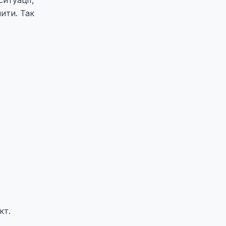
ити. Так
кт.