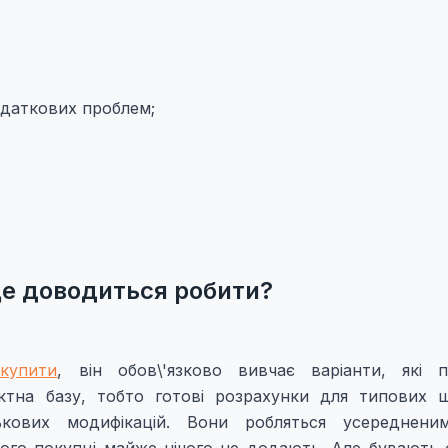
додаткових проблем;
це доводиться робити?
купити
, він обов\'язково вивчає варіанти, які 
єктна базу, тобто готові розрахунки для типових ш
ькових модифікацій. Вони робляться усереднени
льшого покупці майже нічого не додають. Але бувають с