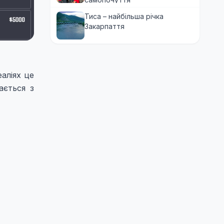
Тиса – найбільша річка
Закарпаття
еаліях це
ається з