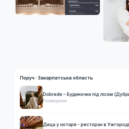
Поруч ·
Закарпатська область
Dobrede – Будиночки під лісом (Дубр
Розміщення
Деца у нотаря - ресторан в Ужгород