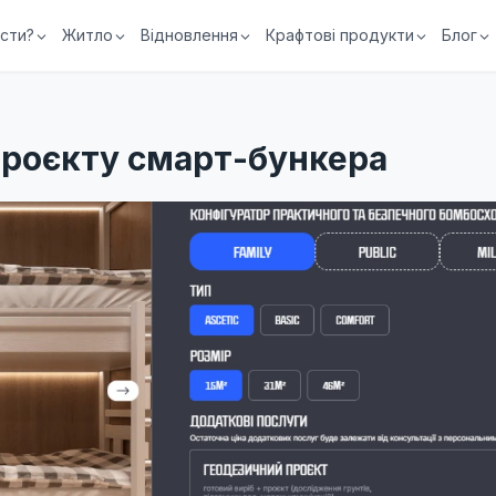
їсти?
Житло
Відновлення
Крафтові продукти
Блог
проєкту смарт-бункера