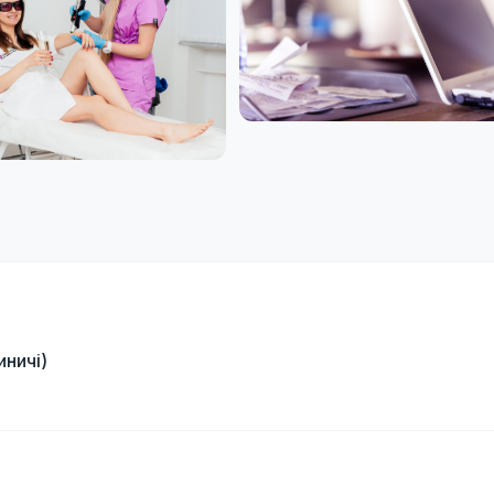
иничі)
і