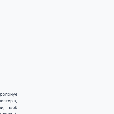
пропонує
елтерів,
ми, щоб
итуації,