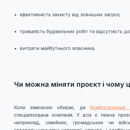
ефективність захисту від зовнішніх загроз;
тривалість будівельних робіт та відсутність 
витрати майбутнього власника.
Чи можна міняти проєкт і чому 
Коли замовник обирає, де
бомбосховище 
спеціалізована компанія. У всіх є певна про
наприклад, сімейних, громадських чи війс
задовольнити різні категорії клієнтів, і здебі