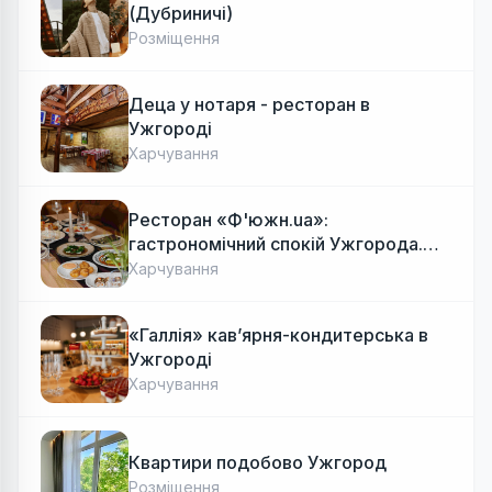
(Дубриничі)
Розміщення
Деца у нотаря - ресторан в
Ужгороді
Харчування
Ресторан «Ф'южн.ua»:
гастрономічний спокій Ужгорода.
Авторська локальна кухня, затишок
Харчування
«Галлія» кав’ярня-кондитерська в
Ужгороді
Харчування
Квартири подобово Ужгород
Розміщення