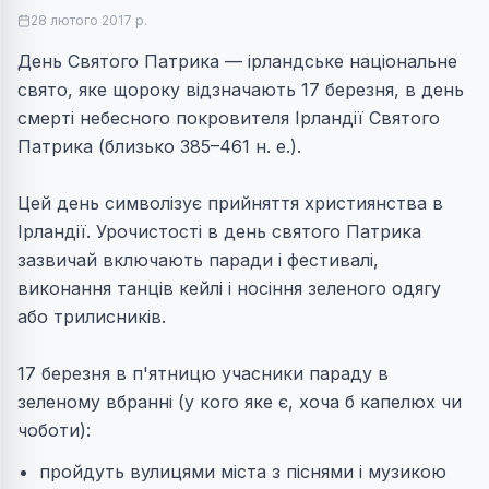
28 лютого 2017 р.
День Святого Патрика — ірландське національне
свято, яке щороку відзначають 17 березня, в день
смерті небесного покровителя Ірландії Святого
Патрика (близько 385–461 н. е.).
Цей день символізує прийняття християнства в
Ірландії. Урочистості в день святого Патрика
зазвичай включають паради і фестивалі,
виконання танців кейлі і носіння зеленого одягу
або трилисників.
17 березня в п'ятницю учасники параду в
зеленому вбранні (у кого яке є, хоча б капелюх чи
чоботи):
пройдуть вулицями міста з піснями і музикою