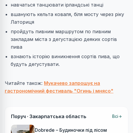
навчаться танцювати ірландські танці
вшанують кельта коваля, біля мосту через ріку
Латориця
пройдуть пивним маршрутом по пивним
закладам міста з дегустацією деяких сортів
пива
взнають історію виникнення сортів пива, що
будуть дегустувати.
Читайте також:
Мукачево запрошує на
гастрономічний фестиваль "Огинь і мнясо"
Поруч ·
Закарпатська область
Всі
Dobrede – Будиночки під лісом