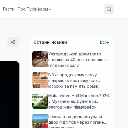
Тести
Про Турінформ
Останні новини
Всі
Ужгородський драмтеатр
вперше за 40 років оновлює
глядацьку залу
В Ужгородському замку
відкриють виставку про
історію та пам'ять ромів
Закарпаття
Mukachevo Half Marathon 2026:
у Мукачеві відбудеться
благодійний півмарафон
Говерла: за день рятували
двох підлітків через погане
самопочуття