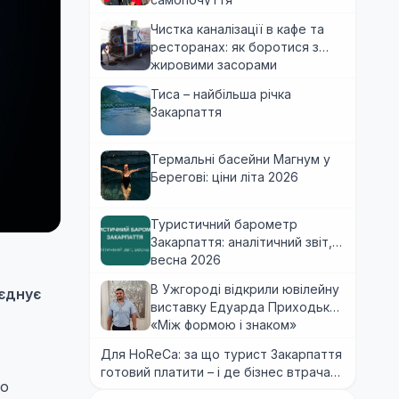
Чистка каналізації в кафе та
ресторанах: як боротися з
жировими засорами
Тиса – найбільша річка
Закарпаття
Термальні басейни Магнум у
Берегові: ціни літа 2026
Туристичний барометр
Закарпаття: аналітичний звіт,
весна 2026
В Ужгороді відкрили ювілейну
'єднує
виставку Едуарда Приходька
«Між формою і знаком»
Для HoReCa: за що турист Закарпаття
готовий платити – і де бізнес втрачає
що
гроші