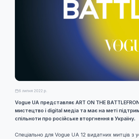
6 липня 2022 р.
Vogue UA представляє ART ON THE BATTLEFRONT
мистецтво i digital медіа та має на меті підтри
спільноти про російське вторгнення в Україну.
Спеціально для Vogue UA 12 видатних митців з у