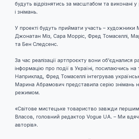
будуть відрізнятись за масштабом та виконані у 
і знімань.
У проекті будуть приймати участь – художники 
Джонатан Міз, Сара Морріс, Фред Томаселлі, Ма
та Бен Следсенс.
За час реалізації артпроєкту вони об’єдналися 
інформацію про події в Україні, посилаючись на 
Наприклад, Фред Томаселлі інтегрував українськ
Марина Абрамович представила серію знімань на
режимом.
«Світове мистецьке товариство завжди першим р
Власов, головний редактор Vogue UA. – Ми вдяч
авторів».