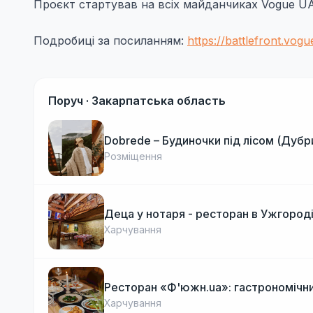
Проєкт стартував на всіх майданчиках Vogue UA 
Подробиці за посиланням:
https://battlefront.vogu
Поруч ·
Закарпатська область
Dobrede – Будиночки під лісом (Дубр
Розміщення
Деца у нотаря - ресторан в Ужгород
Харчування
Ресторан «Ф'южн.ua»: гастрономічни
Харчування