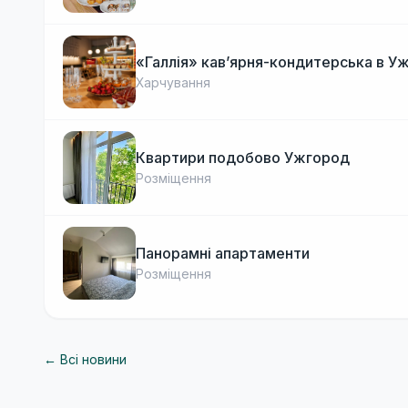
«Галлія» кав’ярня-кондитерська в У
Харчування
Квартири подобово Ужгород
Розміщення
Панорамні апартаменти
Розміщення
← Всі новини