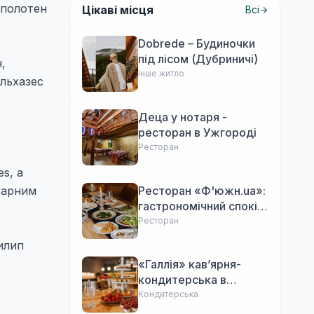
 полотен
Цікаві місця
Всі
Dobrede – Будиночки
під лісом (Дубриничі)
,
Інше житло
ільхазес
Деца у нотаря -
ресторан в Ужгороді
Ресторан
s, а
тарним
Ресторан «Ф'южн.ua»:
гастрономічний спокій
Ужгорода. Авторська
Ресторан
локальна кухня,
илип
затишок
х
«Галлія» кав’ярня-
кондитерська в
Ужгороді
Кондитерська