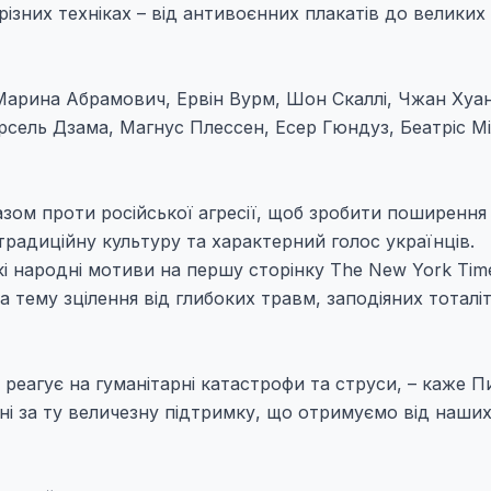
різних техніках – від антивоєнних плакатів до великих
Марина Абрамович, Ервін Вурм, Шон Скаллі, Чжан Хуан
рсель Дзама, Магнус Плессен, Есер Гюндуз, Беатріс М
разом проти російської агресії, щоб зробити поширення
традиційну культуру та характерний голос українців.
і народні мотиви на першу сторінку The New York Time
 тему зцілення від глибоких травм, заподіяних тоталі
еагує на гуманітарні катастрофи та струси, – каже П
ні за ту величезну підтримку, що отримуємо від наши