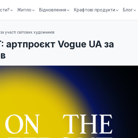
їсти?
Житло
Відновлення
Крафтові продукти
Блог
 участі світових художників
 артпроєкт Vogue UA за
ів