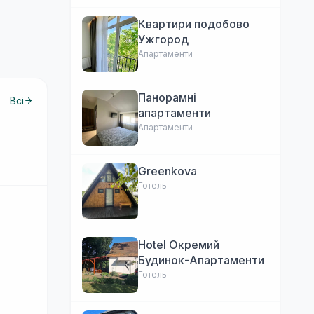
Квартири подобово
Ужгород
Апартаменти
Панорамні
Всі
апартаменти
Апартаменти
Greenkova
Готель
Hotel Окремий
Будинок-Апартаменти
Готель