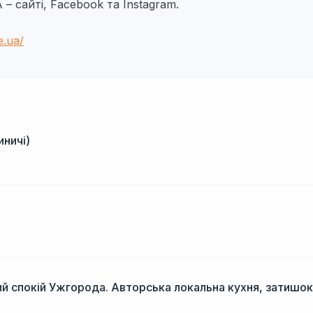
– сайті, Facebook та Instagram.
e.ua/
иничі)
і
й спокій Ужгорода. Авторська локальна кухня, затишок