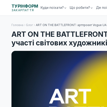
ТУРІНФОРМ
Куди поїхати?
Що робити?
Де по
ЗАКАРПАТТЯ
Головна
Блог
ART ON THE BATTLEFRONT: артпроєкт Vogue UA за
ART ON THE BATTLEFRONT:
участі світових художник