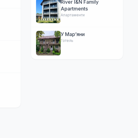
River I&N Family
Apartments
Апартаменти
У Марʼяни
Готель